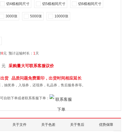
切4模相同尺寸
切5模相同尺寸
切6模相同尺寸
3000张
5000张
10000张
费
8
元
预计运输时长：
1
天
元
采购量大可联系客服议价
日
出货
品质问题免费重印，出货时间相应延长
票，抽奖券，入场券，还现券，礼品券，售后服务券等。
可自助下单或者联系客服下单：
关于文件
关于色差
关于售后
优势保障