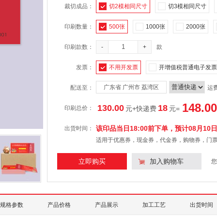
裁切成品：
切2模相同尺寸
切3模相同尺寸
印刷数量：
500张
1000张
2000张
印刷款数：
-
+
款
发票：
不用开发票
开增值税普通电子发票
广东省 广州市 荔湾区
配送至：
运
148.00
130.00
18
印刷总价：
元+快递费
元
=
该印品当日18:00前下单，预计
08月10
出货时间：
适用于优惠券，现金券，代金券，购物券，门
立即购买
加入购物车
您
规格参数
产品价格
产品展示
加工工艺
出货时间