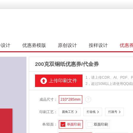
劵设计
优惠劵模版
原创设计
按样设计
优惠
200克双铜纸优惠券/代金券
1，请上传CDR、AI、PDF
上传印刷文件
2，超过50M以上请使用QQ
成品尺寸：
210*285mm
?
印刷工艺：
圆角工艺
打齿线
打跳号
单/双面：
单面印刷
双面印刷