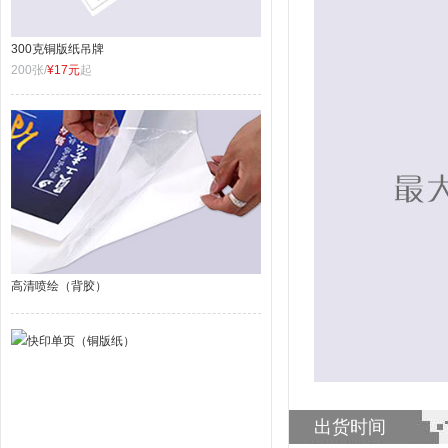
300克铜版纸吊牌
200张/
¥17元
起
高清喷绘（背胶）
出货时间