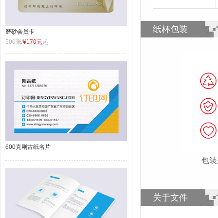
纸杯包装
磨砂会员卡
500张/
¥170元
起
600克刚古纸名片
包装
关于文件