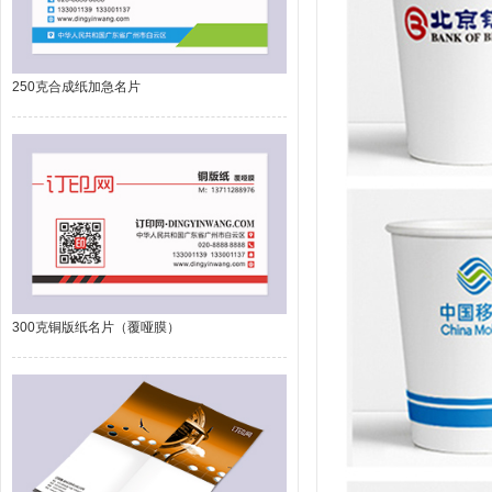
250克合成纸加急名片
300克铜版纸名片（覆哑膜）