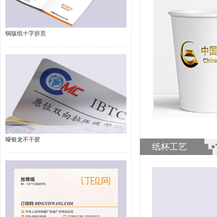
铜版纸十字折页
哑银龙不干胶
纸杯工艺