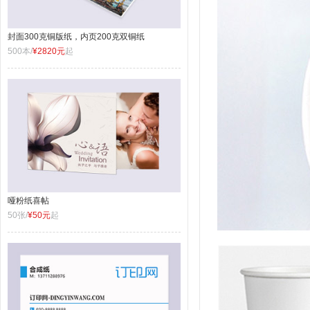
封面300克铜版纸，内页200克双铜纸
500本/
¥2820元
起
哑粉纸喜帖
50张/
¥50元
起