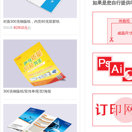
如果是您自行提供
封面300克铜版纸，内页80克双胶纸
500本/
¥2910元
起
300克铜版纸/宣传单/彩页/海报