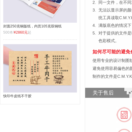
2.
同一文件，在不同
3.
无法以显示屏的颜
统工具读取C.M.
4.
满版底色的情况下
封面250克铜版纸，内页105克双铜纸
500本/
¥2860元
起
5.
对于提供的文件是
色彩模式。
如何尽可能的避免
使用专业的设计制图软件，比如
避免使用容易偏色的
制作的文件是C.M.Y
关于售后
快印牛皮纸不干胶