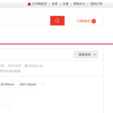
订印网首页
|
登录
|
注册
|
帮助中心
|
我的订单
购物车
0
更换纸张
、PSD、JPEG文件、建议压缩上传。
或邮件发送给客服。
130*90mm
100*140mm
?
红色