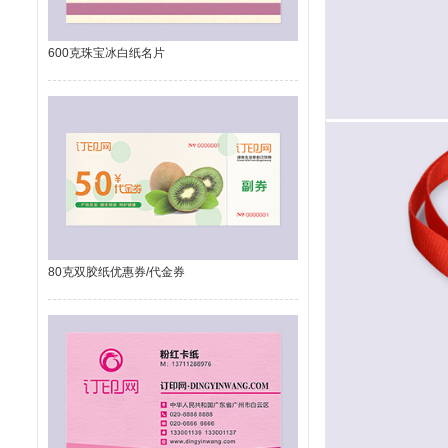
600克珠宝冰白纸名片
80克双胶纸优惠券/代金券