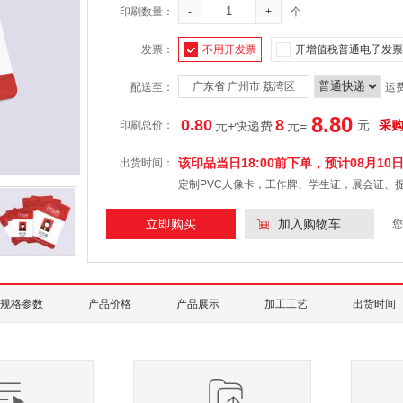
印刷数量：
-
+
个
发票：
不用开发票
开增值税普通电子发票
广东省 广州市 荔湾区
配送至：
运
8.80
0.80
8
元
采
印刷总价：
元+快递费
元
=
该印品当日18:00前下单，预计
08月10
出货时间：
定制PVC人像卡，工作牌、学生证，展会证、
立即购买
加入购物车
您
规格参数
产品价格
产品展示
加工工艺
出货时间