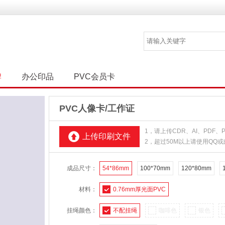
牌
办公印品
PVC会员卡
PVC人像卡/工作证
1，请上传CDR、AI、PDF
上传印刷文件
2，超过50M以上请使用QQ
成品尺寸：
54*86mm
100*70mm
120*80mm
材料：
0.76mm厚光面PVC
挂绳颜色：
不配挂绳
咖啡色
银色