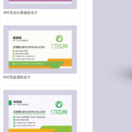
400克冰白莱妮纹名片
600克超感纸名片