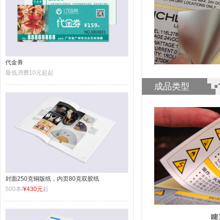
代金券
最低消费10元起起
成品类型
封面250克铜版纸，内页80克双胶纸
500本/
¥430元
起