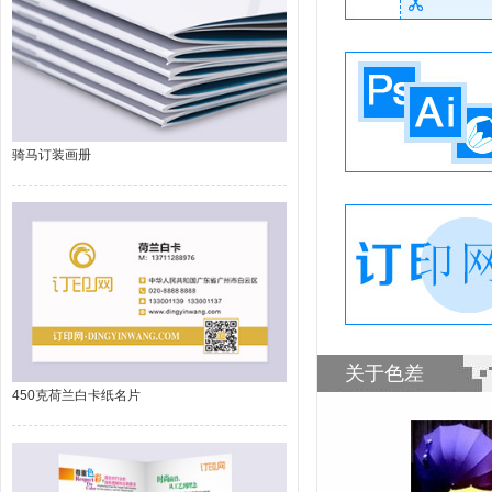
骑马订装画册
关于色差
450克荷兰白卡纸名片