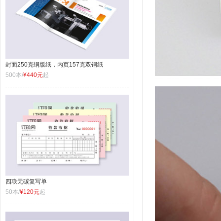
封面250克铜版纸，内页157克双铜纸
500本/
¥440元
起
四联无碳复写单
50本/
¥120元
起