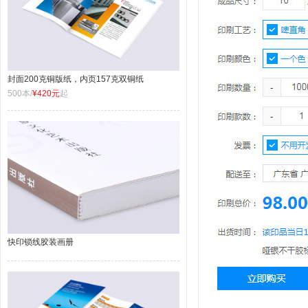
封面200克铜版纸，内页157克双铜纸
500本/
¥420元
起
快印锁线胶装画册