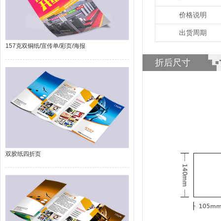
价格说明
出货周期
157克双铜纸/宣传单/彩页/海报
折后尺寸
双胶纸四折页