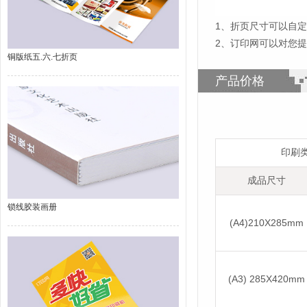
1
、
折页尺寸可以自定
2、订印网可以对您
铜版纸五.六.七折页
产品价格
印刷
成品尺寸
锁线胶装画册
(A4)210X285mm
(A3) 285X420mm