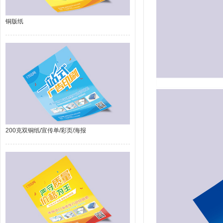
铜版纸
200克双铜纸/宣传单/彩页/海报