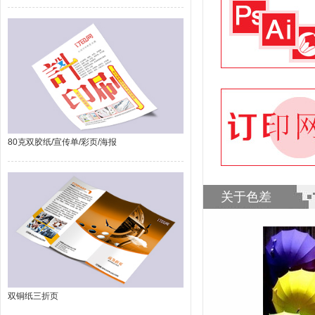
80克双胶纸/宣传单/彩页/海报
关于色差
双铜纸三折页