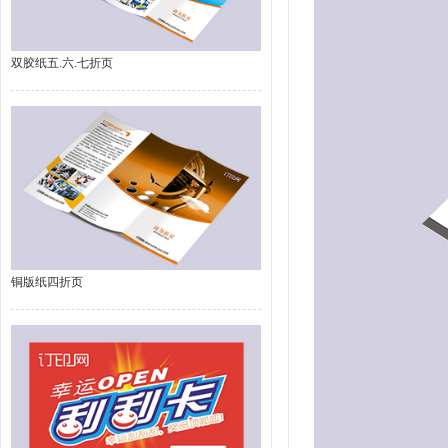
双胶纸五.六.七折页
铜版纸四折页