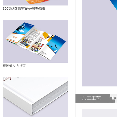
300克铜版纸/宣传单/彩页/海报
双胶纸八.九折页
加工工艺