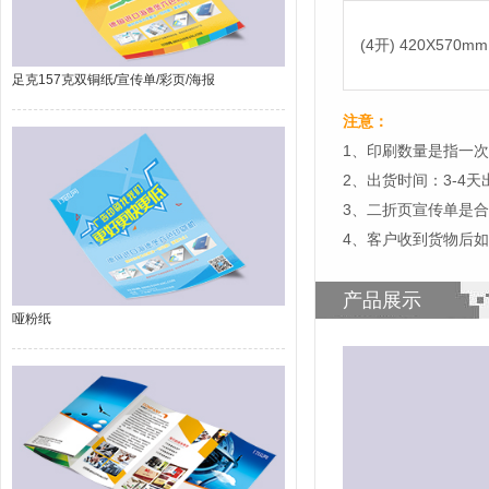
(4开) 420X570mm
足克157克双铜纸/宣传单/彩页/海报
注意：
1、印刷数量是指一次
2、出货时间：3-4
3、二折页宣传单是
4、客户收到货物后
产品展示
哑粉纸