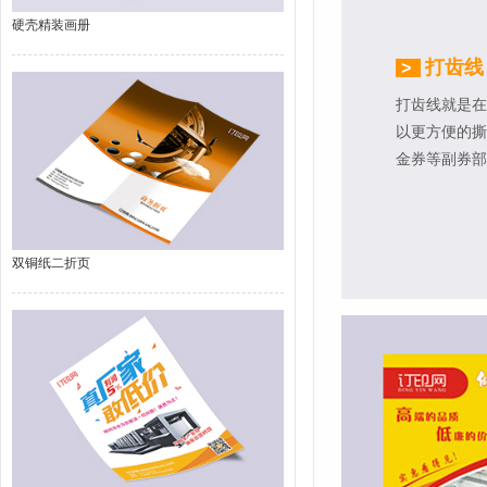
硬壳精装画册
打齿线
>
打齿线就是在
以更方便的撕
金券等副券部
双铜纸二折页