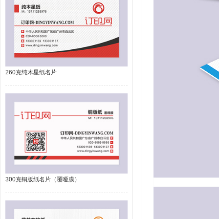
260克纯木星纸名片
300克铜版纸名片（覆哑膜）