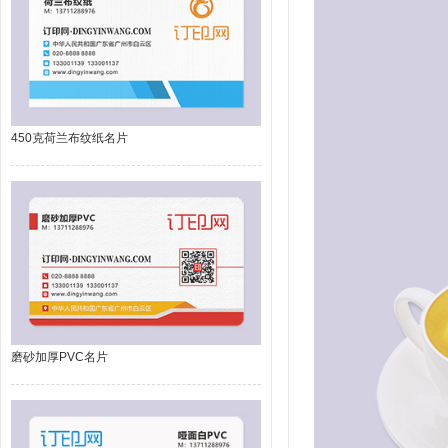
450克荷兰布纹纸名片
磨砂加厚PVC名片