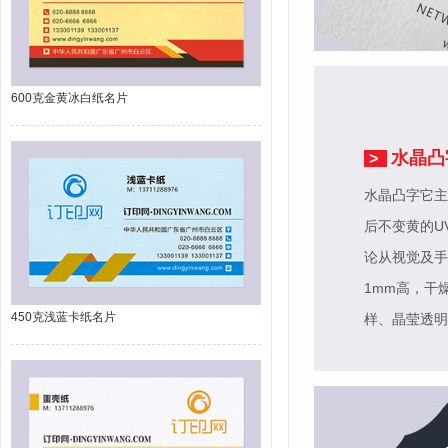
600克金黄冰白纸名片
水晶凸
>
水晶凸字它主
后不变黄的U
论从视觉及手
1mm高，干
450克浅蓝卡纸名片
样、晶莹透明