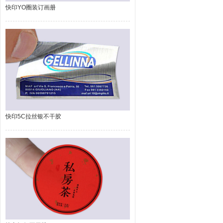
快印YO圈装订画册
快印5C拉丝银不干胶