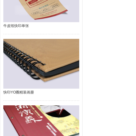
牛皮纸快印单张
快印YO圈精装画册