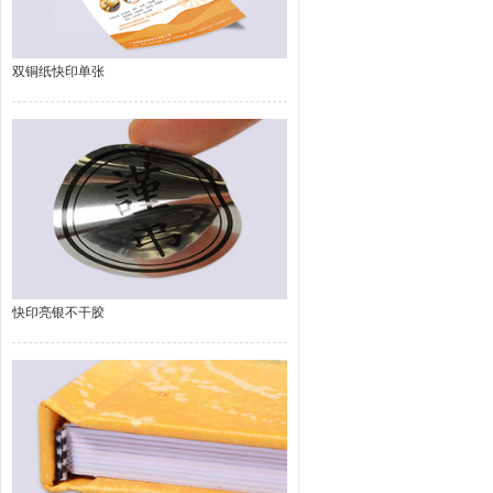
双铜纸快印单张
快印亮银不干胶