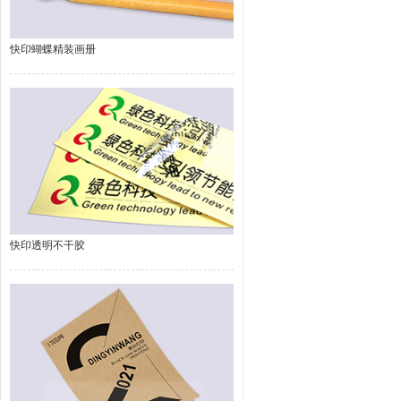
快印蝴蝶精装画册
快印透明不干胶