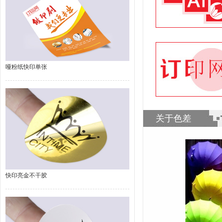
哑粉纸快印单张
关于色差
快印亮金不干胶