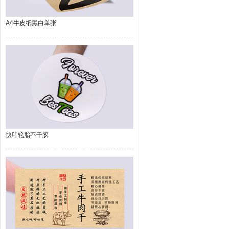
A4牛皮纸黑白单张
快印轮胎不干胶