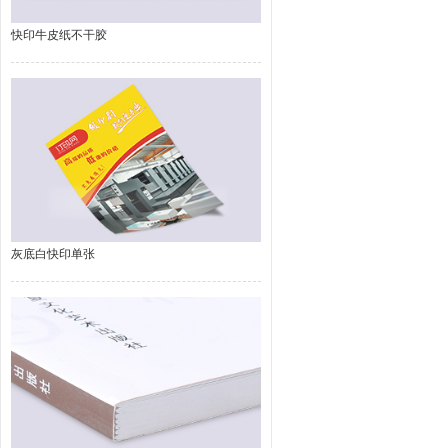
快印牛皮纸不干胶
灰底白快印单张