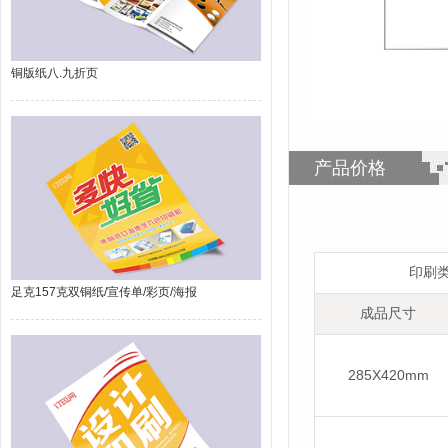
铜版纸八.九折页
产品价格
印刷
足克157克双铜纸/宣传单/彩页/海报
成品尺寸
285X420mm