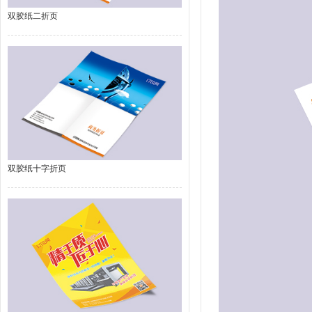
双胶纸二折页
双胶纸十字折页