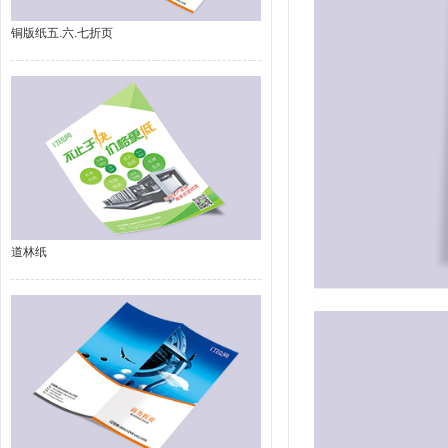
铜版纸五.六.七折页
道林纸