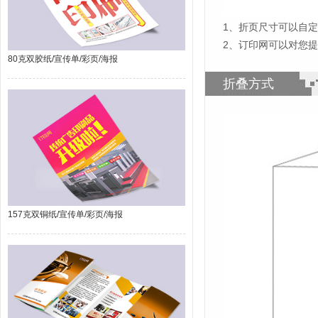
1
、
折页尺寸可以自定
2、订印网可以对您
80克双胶纸/宣传单/彩页/海报
折叠方式
157克双铜纸/宣传单/彩页/海报