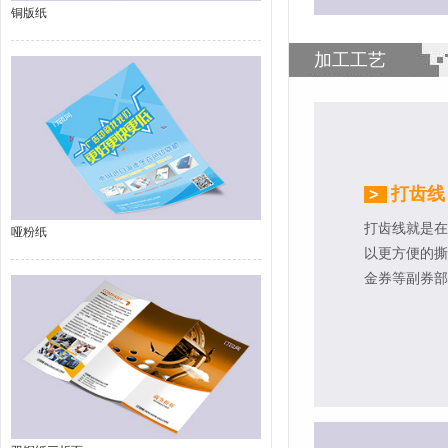
铜版纸
加工工艺
打齿线
>
打齿线就是在
哑粉纸
以更方便的撕
金券等副券部