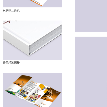
双胶纸三折页
硬壳精装画册