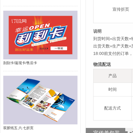
宣传折页
说明
到货时间=出货天数+
出货天数=生产天数
18:00前支付的订
刮刮卡/返现卡/售后卡
物流配送
产品
时间
配送方式
双胶纸五.六.七折页