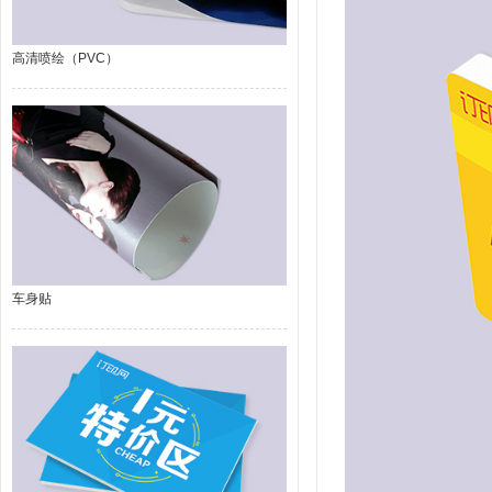
高清喷绘（PVC）
车身贴