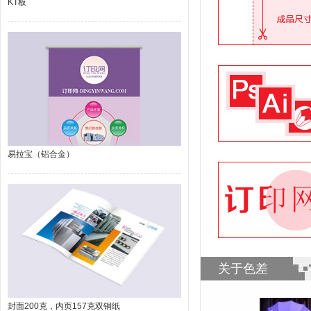
KT板
易拉宝（铝合金）
关于色差
封面200克，内页157克双铜纸