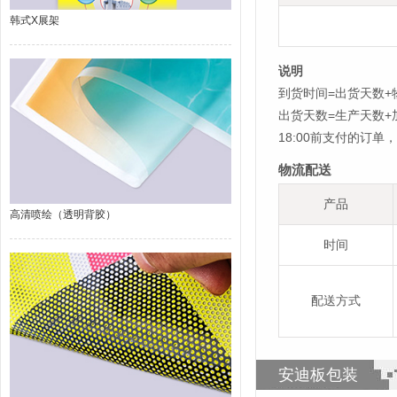
韩式X展架
说明
到货时间=出货天数+
出货天数=生产天数
18:00前支付的订
物流配送
产品
高清喷绘（透明背胶）
时间
配送方式
安迪板包装