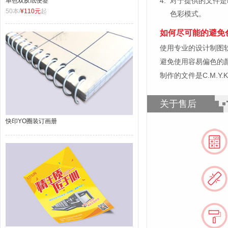
4.
对于提供的文件是
单色双胶纸便签
50本/
¥110元
起
色彩模式。
如何尽可能的避免
使用专业的设计制图软件，比如
避免使用容易偏色的
制作的文件是C.M.Y
关于售后
快印YO圈装订画册