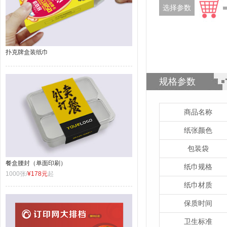
选择参数
扑克牌盒装纸巾
规格参数
商品名称
纸张颜色
包装袋
餐盒腰封（单面印刷）
纸巾规格
1000张/
¥178元
起
纸巾材质
保质时间
卫生标准