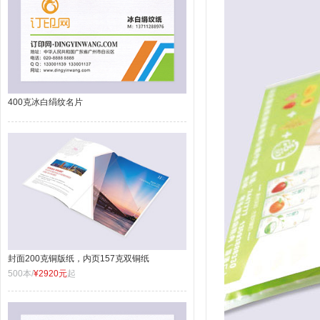
400克冰白绢纹名片
封面200克铜版纸，内页157克双铜纸
500本/
¥2920元
起