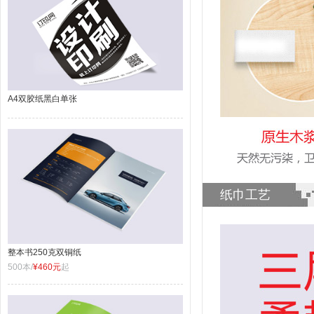
A4双胶纸黑白单张
纸巾工艺
整本书250克双铜纸
500本/
¥460元
起