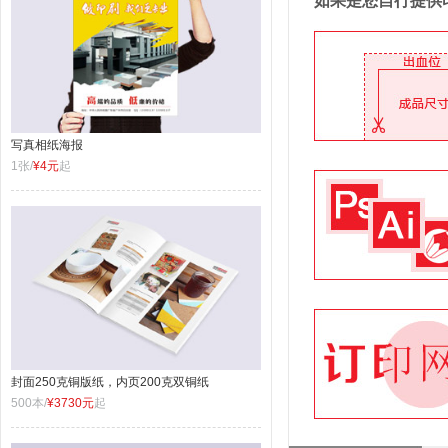
如果是您自行提供
写真相纸海报
1张/
¥4元
起
封面250克铜版纸，内页200克双铜纸
500本/
¥3730元
起