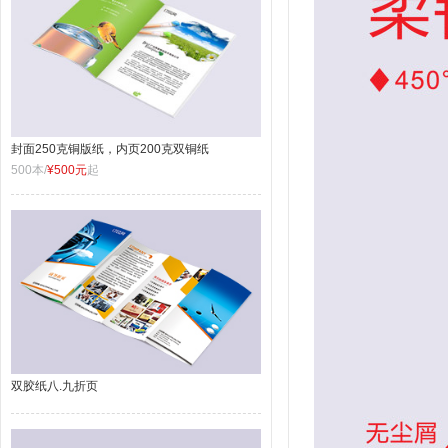
封面250克铜版纸，内页200克双铜纸
500本/
¥500元
起
双胶纸八.九折页