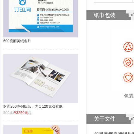
纸巾包装
600克丽芙纸名片
包装
封面200克铜版纸，内页120克双胶纸
500本/
¥3250元
起
关于文件