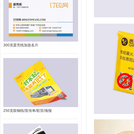
300克蛋壳纸加急名片
250克双铜纸/宣传单/彩页/海报