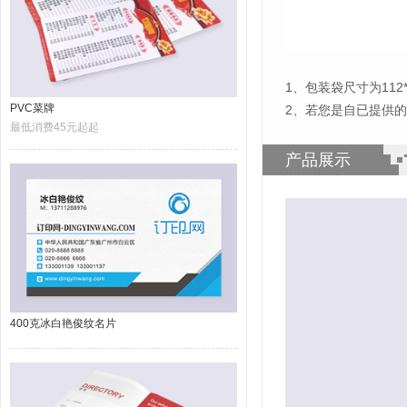
1
、
包装袋尺寸为112*
PVC菜牌
2、若您是自已提供的
最低消费45元起起
产品展示
400克冰白艳俊纹名片