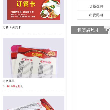
价格说明
出货周期
订餐卡/外卖卡
包装袋尺寸
过塑菜单
A5/
¥1.60元张
起