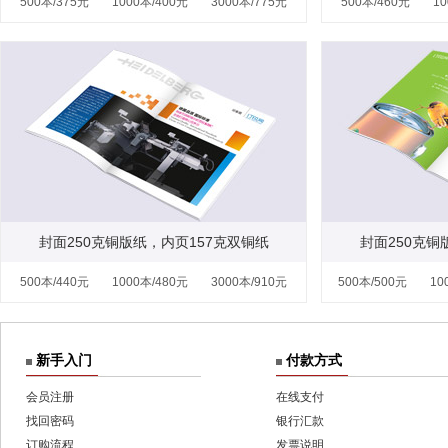
500本/375元
1000本/400元
3000本/775元
500本/460元
1
封面250克铜版纸，内页157克双铜纸
封面250克铜
500本/440元
1000本/480元
3000本/910元
500本/500元
10
新手入门
付款方式
会员注册
在线支付
找回密码
银行汇款
订购流程
发票说明