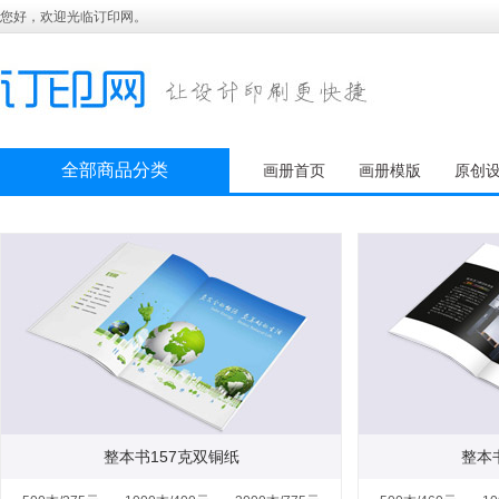
您好，欢迎光临订印网。
全部商品分类
画册首页
画册模版
原创
整本书157克双铜纸
整本