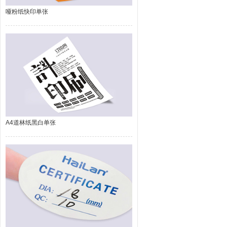
哑粉纸快印单张
A4道林纸黑白单张