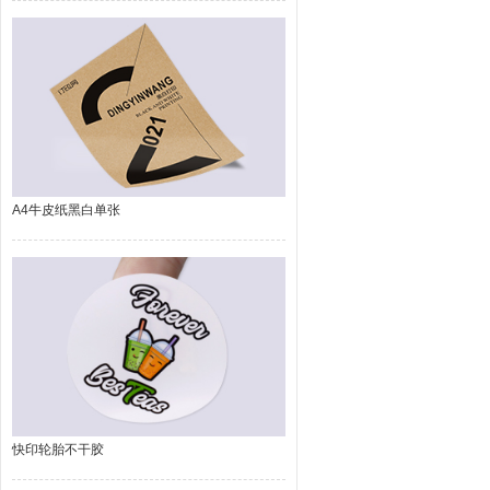
A4牛皮纸黑白单张
快印轮胎不干胶