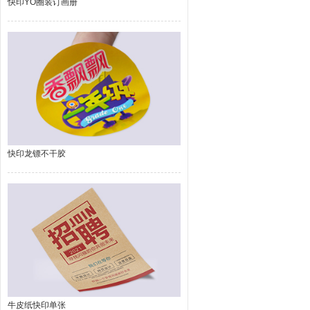
快印YO圈装订画册
快印龙镖不干胶
牛皮纸快印单张