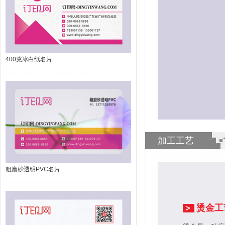
400克冰白纸名片
加工工艺
粗磨砂透明PVC名片
烫金工
>