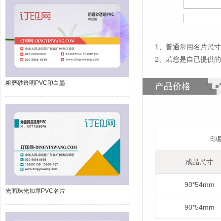
1
、
普通常用名片尺寸为
2、若您是自已提供
粗磨砂透明PVC印白墨
产品价格
印
成品尺寸
90*54mm
光面珠光加厚PVC名片
90*54mm