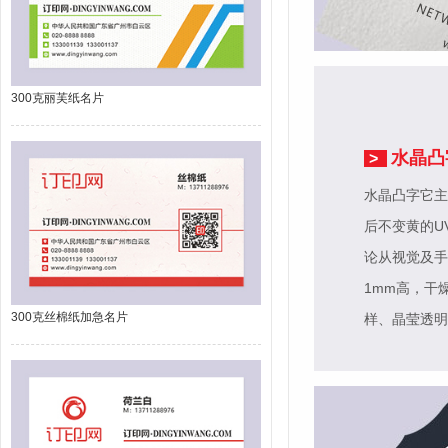
300克丽芙纸名片
水晶凸
>
水晶凸字它主
后不变黄的U
论从视觉及手
1mm高，干
300克丝棉纸加急名片
样、晶莹透明