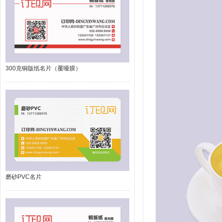
300克铜版纸名片（覆哑膜）
磨砂PVC名片