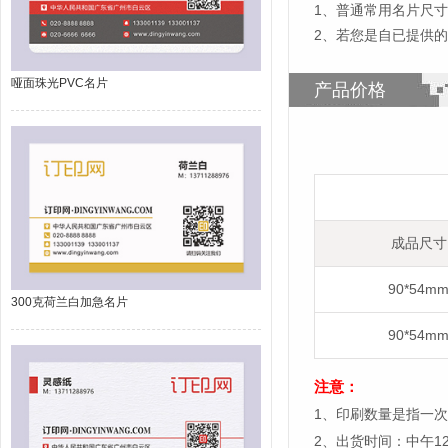
1
、
普通常用名片尺寸为
2、若您是自已提供
哑面珠光PVC名片
产品价格
成品尺寸
90*54m
300克荷兰白加急名片
90*54m
注意：
1、印刷数量是指一次
2、出货时间：中午