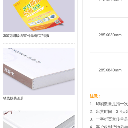
285X630mm
300克铜版纸/宣传单/彩页/海报
285X840mm
注意：
锁线胶装画册
1、印刷数量是指一
2、出货时间：3-4
3、十字折页宣传单
4、客户收到货物后