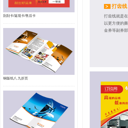
打齿线
>
刮刮卡/返现卡/售后卡
打齿线就是在
以更方便的撕
金券等副券部
铜版纸八.九折页