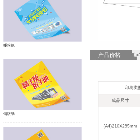
哑粉纸
产品价格
印刷类
成品尺寸
铜版纸
(A4)210X285mm