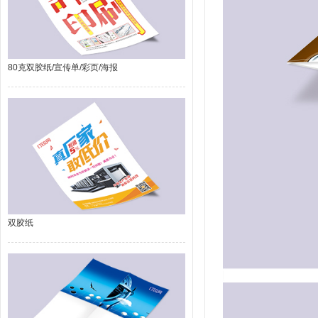
80克双胶纸/宣传单/彩页/海报
双胶纸