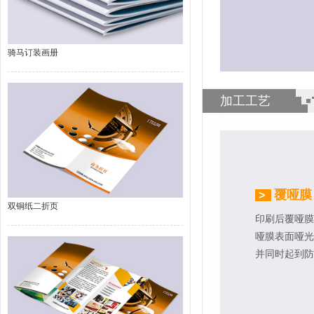
骑马订装画册
加工工艺
覆哑膜
>
双铜纸二折页
印刷后覆哑膜
哑膜表面哑光
并同时起到防