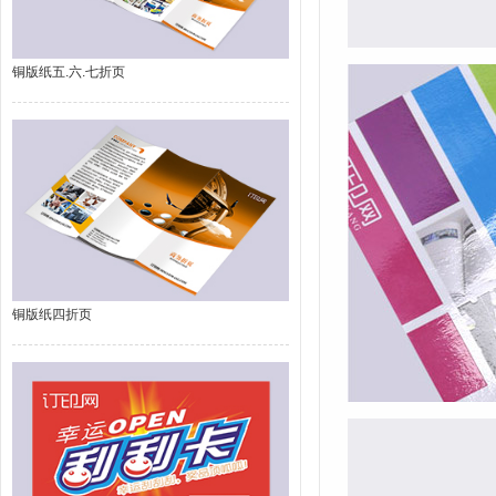
铜版纸五.六.七折页
铜版纸四折页