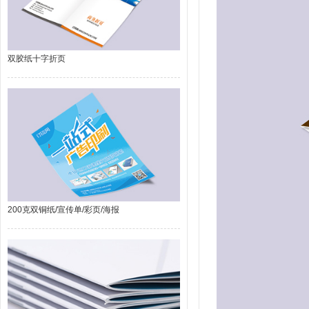
双胶纸十字折页
200克双铜纸/宣传单/彩页/海报