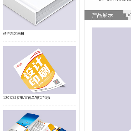
产品展示
硬壳精装画册
120克双胶纸/宣传单/彩页/海报