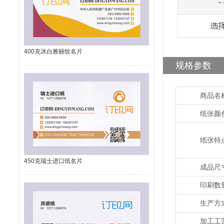
400克冰白雅丽纹名片
规格参数
商品名
纸张颜
纸张特
450克瑞士进口纸名片
成品尺
印刷数
生产方
加工工