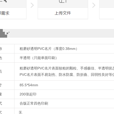
称
粗磨砂透明PVC名片（厚度0.38mm）
色
半透明（只能单面印刷）
粗磨砂透明PVC名片表面较粗的颗粒、手感极佳、半透明状
点
PVC名片表面不易划伤、防水防腐、防折曲、回弱性良好等
寸
85.5*54mm
量
200张起印
式
合版正常四色印刷
艺
无