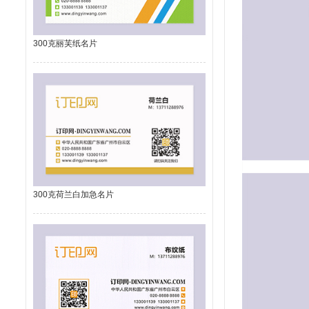
300克丽芙纸名片
300克荷兰白加急名片