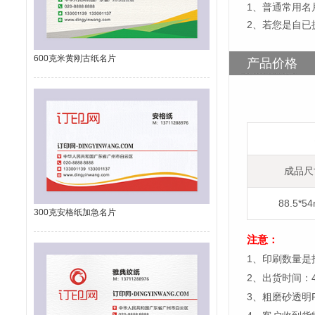
1
、
普通常用名片
2、若您是自已
600克米黄刚古纸名片
产品价格
成品尺
88.5*5
300克安格纸加急名片
注意：
1、印刷数量是
2、出货时间：
3、粗磨砂透明