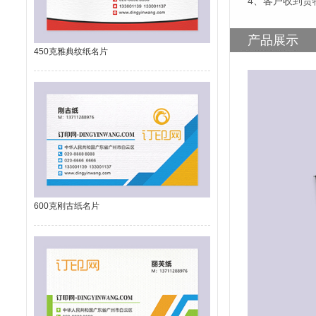
4、客户收到货
产品展示
450克雅典纹纸名片
600克刚古纸名片