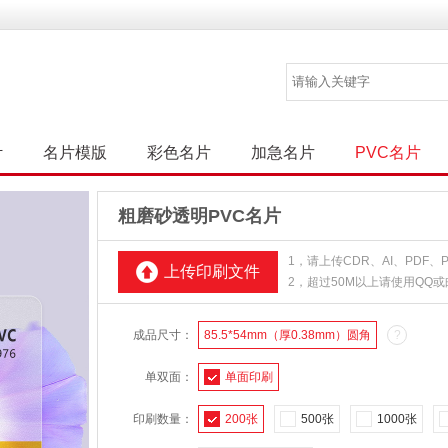
计
名片模版
彩色名片
加急名片
PVC名片
粗磨砂透明PVC名片
1，请上传CDR、AI、PDF
上传印刷文件
2，超过50M以上请使用QQ
成品尺寸：
85.5*54mm（厚0.38mm）圆角
?
单双面：
单面印刷
印刷数量：
200张
500张
1000张