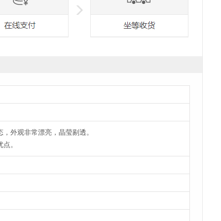
态，外观非常漂亮，晶莹剔透。
优点。