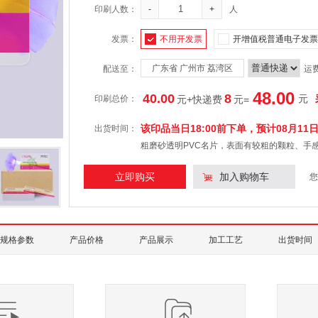
印刷人数：
-
+
人
发票：
不用开发票
开增值税普通电子发票
广东省 广州市 荔湾区
配送至：
运
48.00
40.00
8
元
印刷总价：
元+快递费
元
=
该印品当日18:00前下单，预计
08月11
出货时间：
粗磨砂透明PVC名片，表面有较粗的颗粒、手
立即购买
加入购物车
您
规格参数
产品价格
产品展示
加工工艺
出货时间