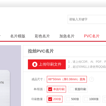
计
名片模版
彩色名片
加急名片
PVC名片
拉丝PVC名片
1，请上传CDR、AI、PDF
上传印刷文件
2，超过50M以上请使用QQ
成品尺寸：
88*50mm（厚0.38mm）圆角
?
单/双面：
单面印刷
双面印刷
印刷数量：
200张
500张
1000张