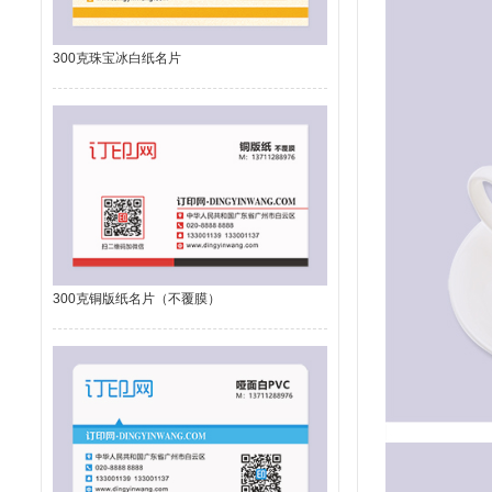
300克珠宝冰白纸名片
300克铜版纸名片（不覆膜）