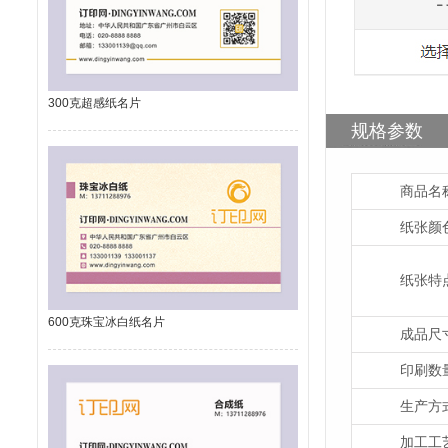
300克超感纸名片
规格参数
商品名
纸张颜
纸张特
600克珠宝冰白纸名片
成品尺
印刷数
生产方
加工工