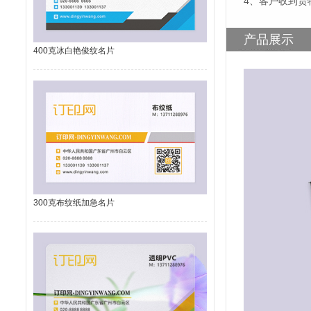
4、客户收到货
产品展示
400克冰白艳俊纹名片
300克布纹纸加急名片