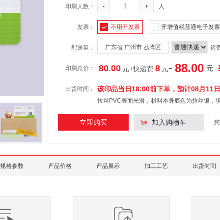
印刷人数：
-
+
人
发票：
不用开发票
开增值税普通电子发票
广东省 广州市 荔湾区
配送至：
运
88.00
80.00
8
元
印刷总价：
元+快递费
元
=
该印品当日18:00前下单，预计
08月11
出货时间：
拉丝PVC表面光滑，材料本身底色为拉丝银，
立即购买
加入购物车
您
规格参数
产品价格
产品展示
加工工艺
出货时间