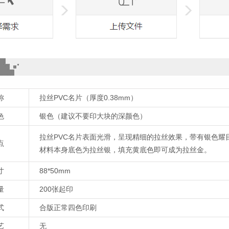
称
拉丝PVC名片（厚度0.38mm）
色
银色（建议不要印大块的深颜色）
拉丝PVC名片表面光滑，呈现精细的拉丝效果，带有银色耀
点
材料本身底色为拉丝银，填充黄底色即可成为拉丝金。
寸
88*50mm
量
200张起印
式
合版正常四色印刷
艺
无