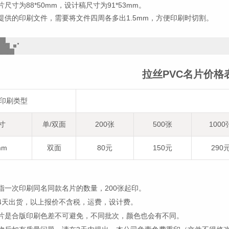
尺寸为88*50mm，设计稿尺寸为91*53mm。
提供的印刷文件，需要将文件四周各多出1.5mm，方便印刷时切割。
拉丝PVC名片价格
印刷类型
寸
单/双面
200张
500张
1000
mm
双面
80元
150元
290
指一次印刷同名同款名片的数量，200张起印。
4天出货，以上报价不含税，运费，设计费。
名片是合版印刷色差不可避免，不同批次，颜色也会有不同。