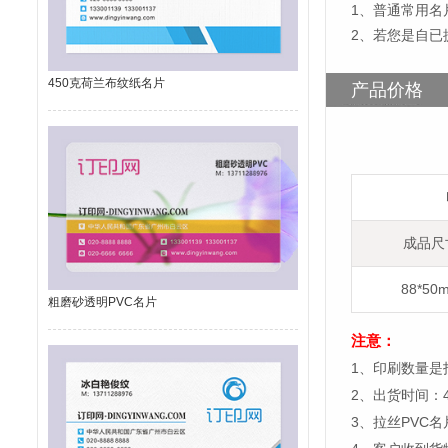
1
、
普通常用名片
2、若您是自已
450克荷兰布纹纸名片
产品价格
成品尺
88*50
粗磨砂透明PVC名片
注意：
1、印刷数量是
2、出货时间：
3、拉丝PVC