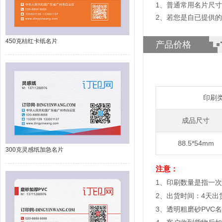
1
、
普通常用名片尺寸为8
2、若您是自已提供的
450克桔红卡纸名片
产品价格
印刷
成品尺寸
88.5*54mm
300克灵感纸加急名片
注意：
1、印刷数量是指一次
2、出货时间：4天
3、透明粗磨砂PVC