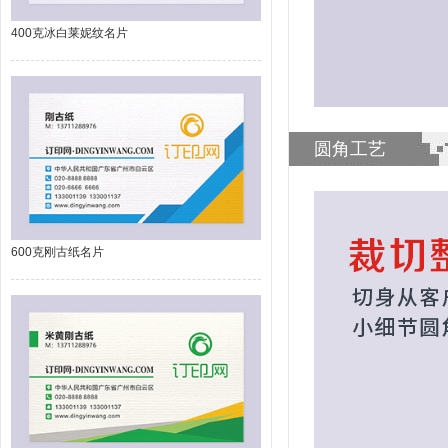
400克冰白莱妮纹名片
圆角工艺
600克刚古纸名片