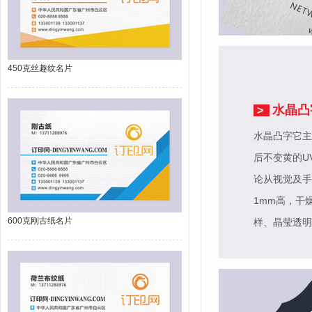
450克丝趣纹名片
水晶凸
>
水晶凸字它主
后不变黄的U
论从视觉及手
1mm高，干
600克刚古纸名片
样、晶莹透明