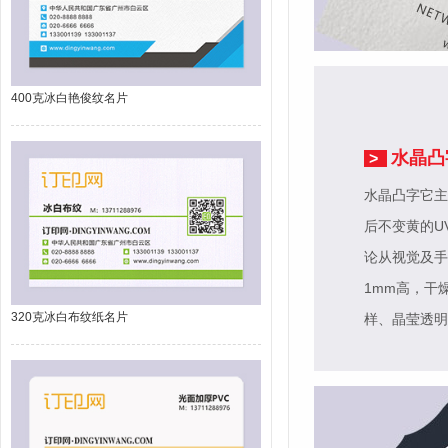
400克冰白艳俊纹名片
水晶凸
>
水晶凸字它主
后不变黄的U
论从视觉及手
1mm高，干
320克冰白布纹纸名片
样、晶莹透明