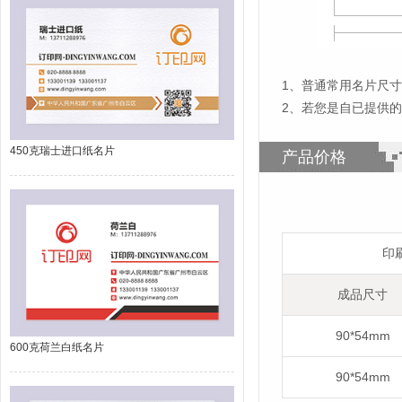
1
、
普通常用名片尺寸为
2、若您是自已提供
450克瑞士进口纸名片
产品价格
印
成品尺寸
90*54mm
600克荷兰白纸名片
90*54mm