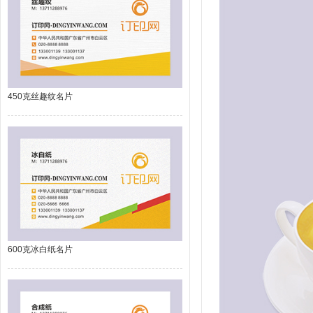
450克丝趣纹名片
600克冰白纸名片