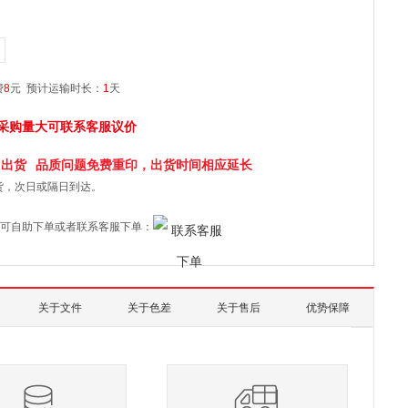
费
8
元
预计运输时长：
1
天
采购量大可联系客服议价
日
出货
品质问题免费重印，出货时间相应延长
货，次日或隔日到达。
可自助下单或者联系客服下单：
关于文件
关于色差
关于售后
优势保障