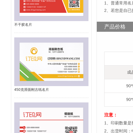
1
、
普通常用名片
2、若您是自已
不干胶名片
产品价格
成
90
450克滑面刚古纸名片
90
注意：
1、印刷数量是
2、出货时间：