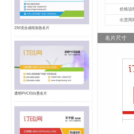
价格说
出货周
250克合成纸加急名片
名片尺寸
透明PVC印白墨名片