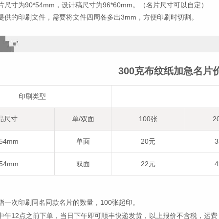
尺寸为90*54mm，设计稿尺寸为96*60mm。（名片尺寸可以自定）
提供的印刷文件，需要将文件四周各多出3mm，方便印刷时切割。
300克布纹纸加急名片
印刷类型
品尺寸
单/双面
100张
2
*54mm
单面
20元
*54mm
双面
22元
指一次印刷同名同款名片的数量，100张起印。
中午12点之前下单，当日下午即可顺丰快递发货，以上报价不含税，运费