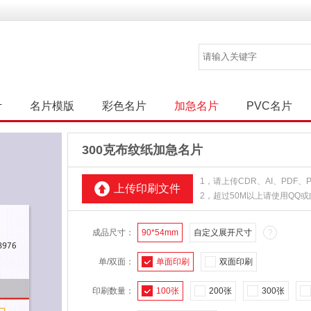
计
名片模版
彩色名片
加急名片
PVC名片
300克布纹纸加急名片
1，请上传CDR、AI、PDF
上传印刷文件
2，超过50M以上请使用QQ
成品尺寸：
90*54mm
自定义展开尺寸
?
单/双面：
单面印刷
双面印刷
印刷数量：
100张
200张
300张