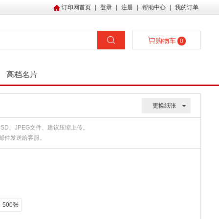
订印网首页
|
登录
|
注册
|
帮助中心
|
我的订单
购物车
0
高档名片
更换纸张
、PSD、JPEG文件、建议压缩上传。
或邮件发送给客服。
500张