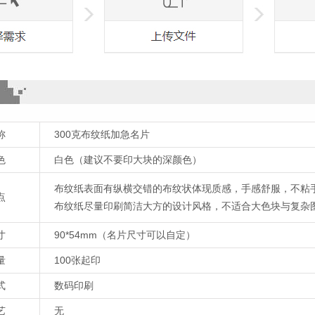
称
300克布纹纸加急名片
色
白色（建议不要印大块的深颜色）
布纹纸表面有纵横交错的布纹状体现质感，手感舒服，不粘
点
布纹纸尽量印刷简洁大方的设计风格，不适合大色块与复杂
寸
90*54mm（名片尺寸可以自定）
量
100张起印
式
数码印刷
艺
无