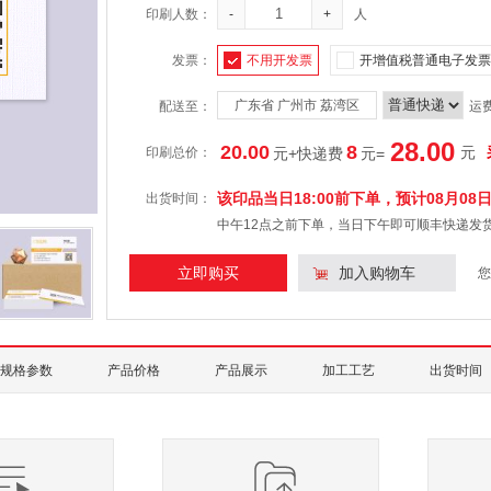
印刷人数：
-
+
人
发票：
不用开发票
开增值税普通电子发票
广东省 广州市 荔湾区
配送至：
运
28.00
20.00
8
元
印刷总价：
元+快递费
元
=
该印品当日18:00前下单，预计
08月08
出货时间：
中午12点之前下单，当日下午即可顺丰快递发
立即购买
加入购物车
您
规格参数
产品价格
产品展示
加工工艺
出货时间