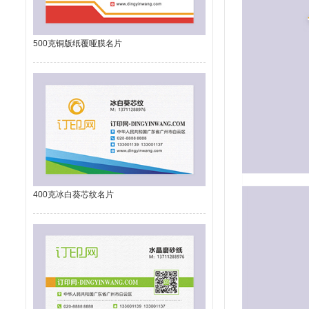
500克铜版纸覆哑膜名片
400克冰白葵芯纹名片