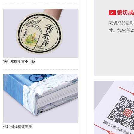
裁切成
>
裁切成品是对
寸。如A4的2
快印水纹刚古不干胶
快印锁线精装画册