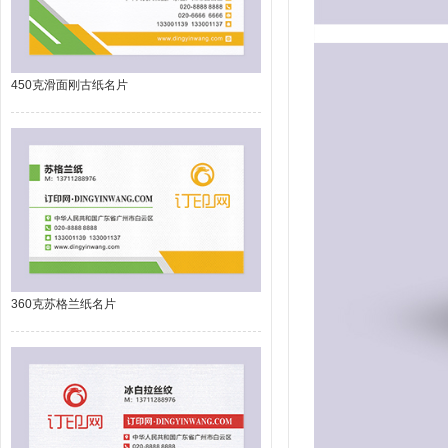
450克滑面刚古纸名片
360克苏格兰纸名片