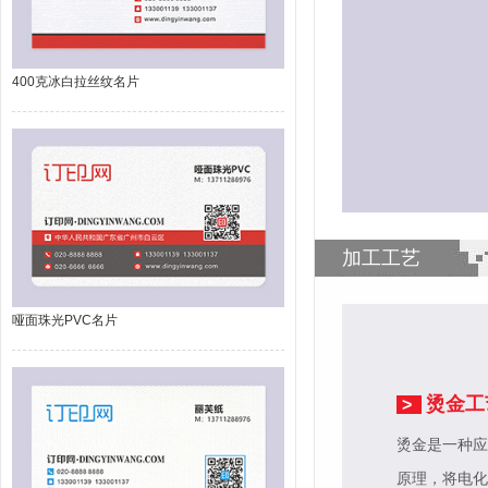
400克冰白拉丝纹名片
加工工艺
哑面珠光PVC名片
烫金工
>
烫金是一种应
原理，将电化