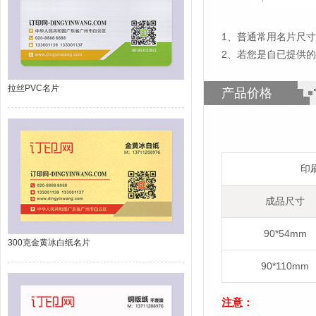
1
、
普通常用名片尺寸为
2、若您是自已提供
拉丝PVC名片
产品价格
印
成品尺寸
90*54mm
300克金黄冰白纸名片
90*110mm
注意：