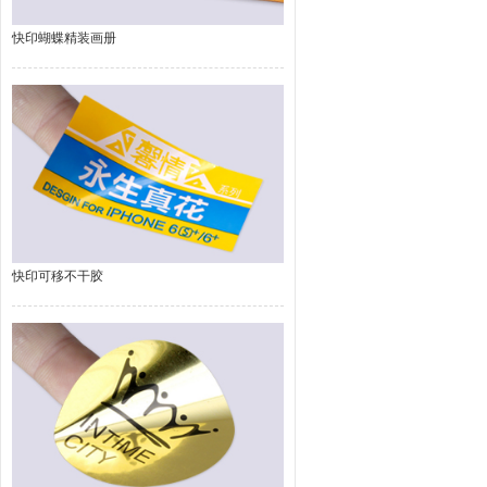
快印蝴蝶精装画册
快印可移不干胶