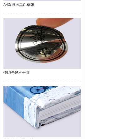
A4双胶纸黑白单张
快印亮银不干胶