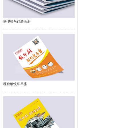
快印骑马订装画册
哑粉纸快印单张