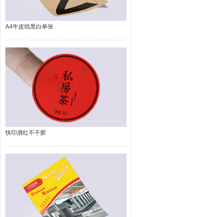
A4牛皮纸黑白单张
快印酒红不干胶