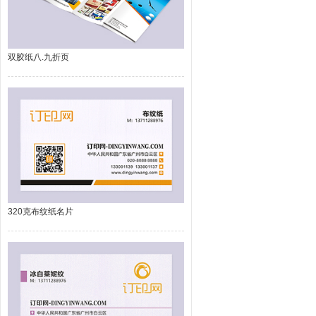
双胶纸八.九折页
320克布纹纸名片