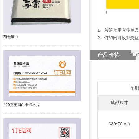
1
、
普通常用宣传单尺寸
荷包纸巾
2、订印网可以对您
产品价格
印刷
成品尺寸
400克英国白卡纸名片
380*70mm