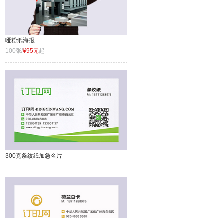
哑粉纸海报
100张/
¥95元
起
300克条纹纸加急名片