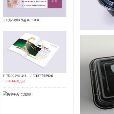
300克布纹纸优惠券/代金券
封面300克铜版纸，内页157克双铜纸
500本/
¥460元
起