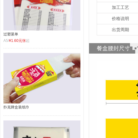
加工工艺
价格说明
出货周期
过塑菜单
A5/
¥1.60元张
起
餐盒腰封尺寸
扑克牌盒装纸巾