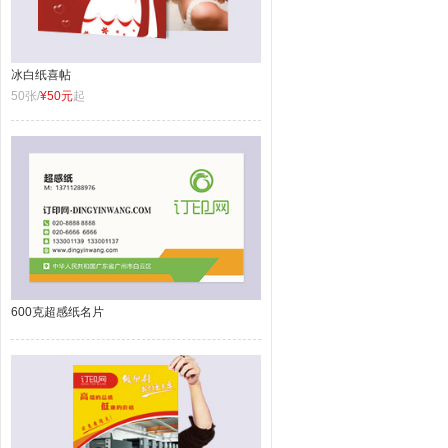
冰白纸喜帖
50张/
¥50元
起
600克超感纸名片