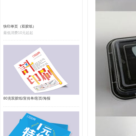
快印单页（双胶纸）
最低消费10元起起
80克双胶纸/宣传单/彩页/海报