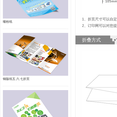
1
、
折页尺寸可以自定
哑粉纸
2、订印网可以对您
折叠方式
铜版纸五.六.七折页