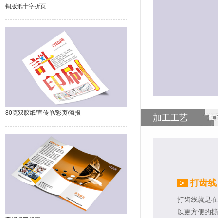
铜版纸十字折页
80克双胶纸/宣传单/彩页/海报
加工工艺
打齿线
>
打齿线就是在
以更方便的撕