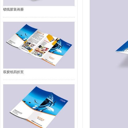
锁线胶装画册
双胶纸四折页