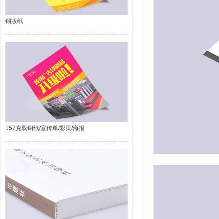
铜版纸
157克双铜纸/宣传单/彩页/海报