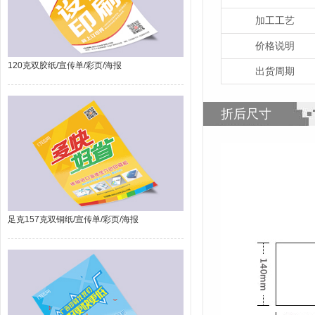
加工工艺
价格说明
120克双胶纸/宣传单/彩页/海报
出货周期
折后尺寸
足克157克双铜纸/宣传单/彩页/海报