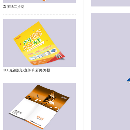
双胶纸二折页
300克铜版纸/宣传单/彩页/海报