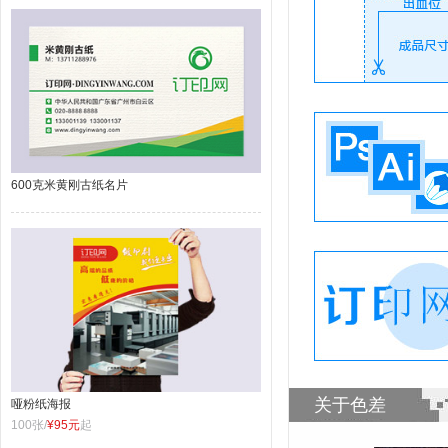
600克米黄刚古纸名片
关于色差
哑粉纸海报
100张/
¥95元
起