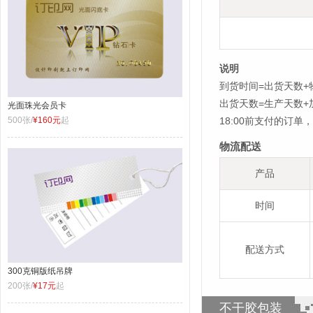
说明
到货时间=出货天数+
出货天数=生产天数
光面珠光会员卡
500张/
¥160元
起
18:00前支付的订
物流配送
产品
时间
配送方式
300克铜版纸吊牌
200张/
¥17元
起
不干胶包装