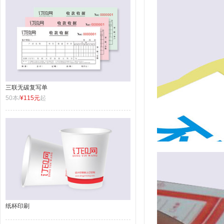
三联无碳复写单
50本/
¥115元
起
纸杯印刷