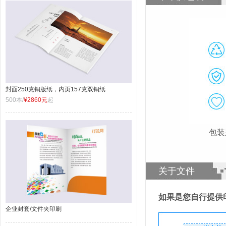
封面250克铜版纸，内页157克双铜纸
500本/
¥2860元
起
包装
关于文件
如果是您自行提供
企业封套/文件夹印刷