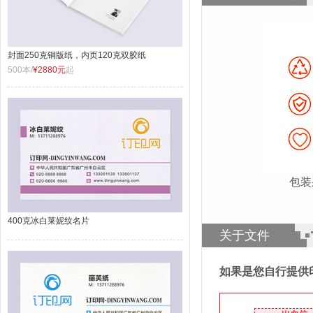
封面250克铜版纸，内页120克双胶纸
500本/
¥2880元
起
包装
400克冰白莱妮纹名片
关于文件
如果是您自行提供