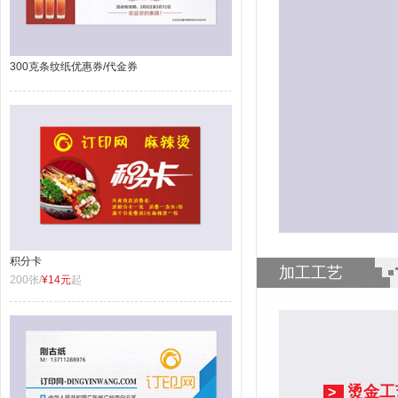
300克条纹纸优惠券/代金券
积分卡
加工工艺
200张/
¥14元
起
烫金工
>