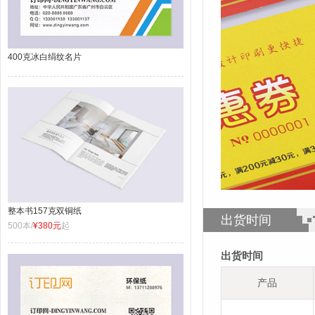
400克冰白绢纹名片
整本书157克双铜纸
出货时间
500本/
¥380元
起
出货时间
产品