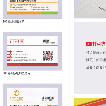
300克丝棉纸名片
打齿线
>
打齿线就是在
以更方便的撕
金券等副券部
300克铜版纸加急名片