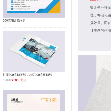
烫金是一种应
理，将电化铝
600克刚古纸名片
属效果。而在
计主题的作用
封面300克铜版纸，内页200克双铜纸
500本/
¥2860元
起