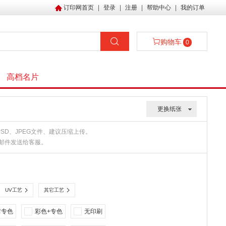
订印网首页
|
登录
|
注册
|
帮助中心
|
我的订单
购物车
0
高档名片
更换纸张
、PSD、JPEG文件、建议压缩上传。
或邮件发送给客服。
UV工艺
其它工艺
它专色
彩色+专色
无印刷