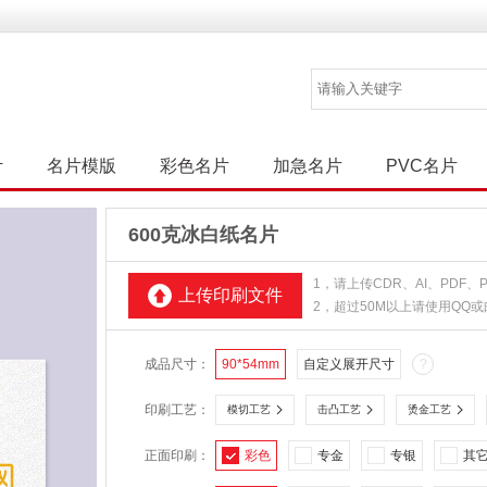
计
名片模版
彩色名片
加急名片
PVC名片
600克冰白纸名片
1，请上传CDR、AI、PDF
上传印刷文件
2，超过50M以上请使用QQ
成品尺寸：
90*54mm
自定义展开尺寸
?
印刷工艺：
模切工艺
击凸工艺
烫金工艺
正面印刷：
彩色
专金
专银
其