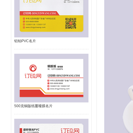
铝铂PVC名片
500克铜版纸覆哑膜名片