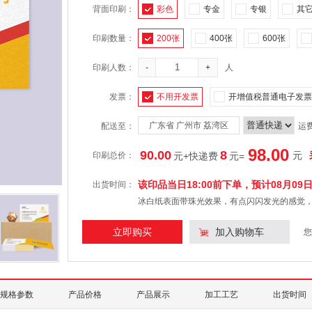
背面印刷：
彩色
专金
专银
其
印刷数量：
200张
400张
600张
印刷人数：
-
+
人
发票：
不用开发票
开增值税普通电子发票
广东省 广州市 荔湾区
配送至：
运
98.00
90.00
8
元
印刷总价：
元+快递费
元
=
该印品当日18:00前下单，预计
08月09
出货时间：
冰白纸表面带珠光效果，有点闪闪发光的感觉
立即购买
加入购物车
您
规格参数
产品价格
产品展示
加工工艺
出货时间