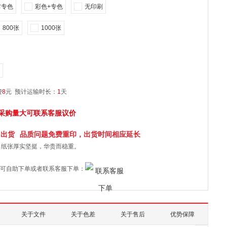
它专色
彩色+专色
无印刷
800张
1000张
费
8
元
预计运输时长：
1
天
采购量大可联系客服议价
日
出货
品质问题免费重印，出货时间相应延长
，纸张厚实坚挺，华贵而稳重。
可自助下单或者联系客服下单：
关于文件
关于色差
关于售后
优势保障