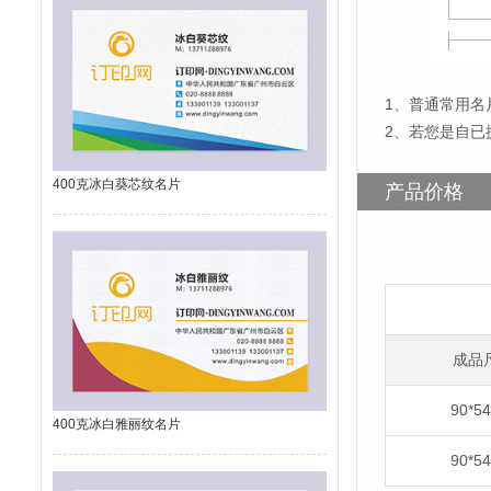
1
、
普通常用名片
2、若您是自已
400克冰白葵芯纹名片
产品价格
成品
90*5
400克冰白雅丽纹名片
90*5