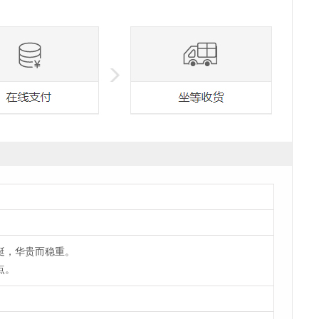
挺，华贵而稳重。
点。