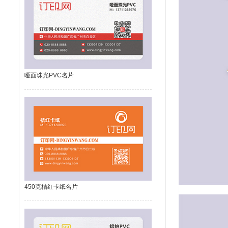
哑面珠光PVC名片
450克桔红卡纸名片