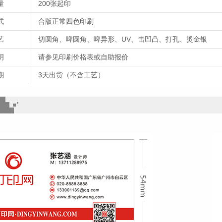
量
200张起印
式
合版正常四色印刷
艺
切圆角、啤圆角、啤异形、UV、击凹凸、打孔、烫金银
明
请参见印刷价格表或自助报价
期
3天出货（不含工艺）