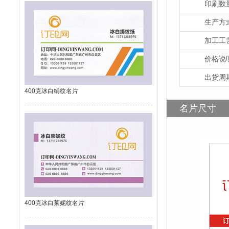
印刷数
生产方
加工工
价格说
出货周
400克冰白绢纹名片
名片尺寸
400克冰白莱妮纹名片