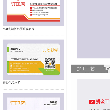
500克铜版纸覆哑膜名片
加工工艺
磨砂PVC名片
烫金工
>