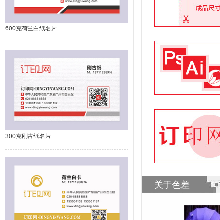
600克荷兰白纸名片
300克刚古纸名片
关于色差