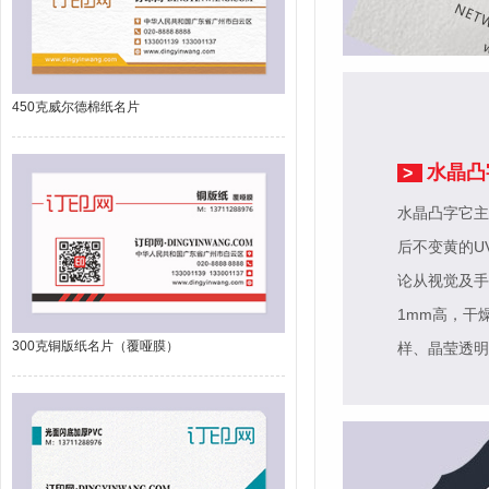
450克威尔德棉纸名片
水晶凸
>
水晶凸字它主
后不变黄的U
论从视觉及手
1mm高，干
300克铜版纸名片（覆哑膜）
样、晶莹透明