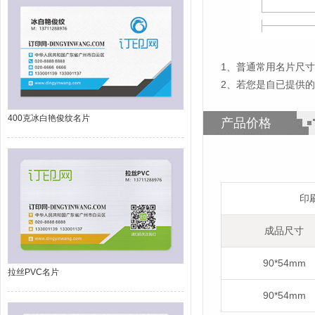
1
、
普通常用名片尺寸为
2、若您是自已提供
400克冰白艳俊纹名片
产品价格
印
成品尺寸
90*54mm
拉丝PVC名片
90*54mm