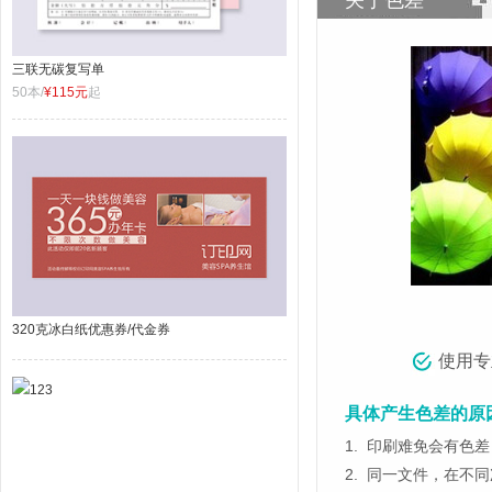
关于色差
三联无碳复写单
50本/
¥115元
起
320克冰白纸优惠券/代金券
使用专
具体产生色差的原
1.
印刷难免会有色差，
2.
同一文件，在不同