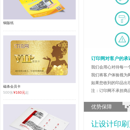
铜版纸
订印网对客户的承
我们会用心对待每一
我们将客户体验视为
如果您收到的印品出
磁条会员卡
注：订印网不承担商
500张/
¥160元
起
优势保障
让设计印刷