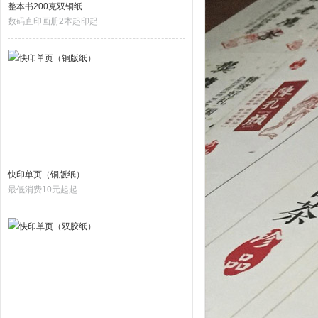
整本书200克双铜纸
数码直印画册2本起印起
快印单页（铜版纸）
最低消费10元起起