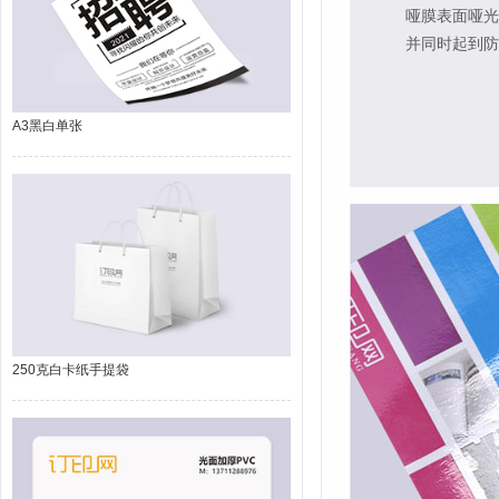
哑膜表面哑光
并同时起到防
A3黑白单张
250克白卡纸手提袋