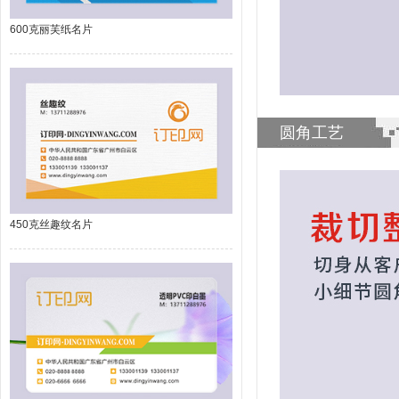
600克丽芙纸名片
圆角工艺
450克丝趣纹名片