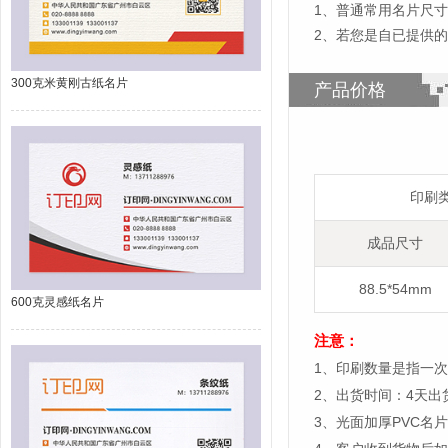
1
、
普通常用名片尺寸为8
2、若您是自已提供的
300克米黄刚古纸名片
产品价格
印刷
成品尺寸
88.5*54mm
600克灵感纸名片
注意：
1、印刷数量是指一次
2、出货时间：4天
3、光面加厚PVC