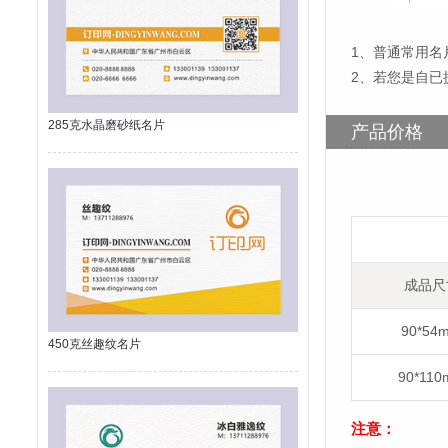
1
、
普通常用名片
2、若您是自已
285克水晶磨砂纸名片
产品价格
成品尺
90*54
450克丝趣纹名片
90*11
注意：