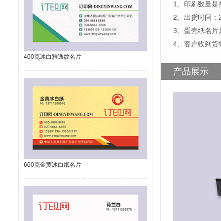
1、印刷数量是
2、出货时间：
3、蛋壳纸名片
4、客户收到货
400克冰白雅逸纹名片
产品展示
600克金黄冰白纸名片