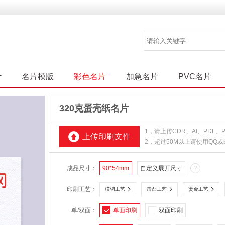
计
名片模版
彩色名片
加急名片
PVC名片
320克蛋壳纸名片
1，请上传CDR、AI、PDF
上传印刷文件
2，超过50M以上请使用QQ
成品尺寸：
90*54mm
自定义展开尺寸
?
印刷工艺：
模切工艺
击凸工艺
烫金工艺
单/双面：
单面印刷
双面印刷