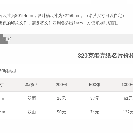
尺寸为90*54mm，设计稿尺寸为92*56mm。（名片尺寸可以自定）
提供的印刷文件，需要将文件四周各多出1mm，方便印刷时切割。
320克蛋壳纸名片价
印刷类型
寸
单/双面
200张
500张
1000
mm
双面
25元
37元
61元
0mm
双面
50元
74元
122