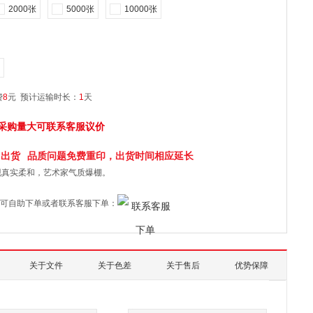
2000张
5000张
10000张
费
8
元
预计运输时长：
1
天
采购量大可联系客服议价
日
出货
品质问题免费重印，出货时间相应延长
现真实柔和，艺术家气质爆棚。
可自助下单或者联系客服下单：
关于文件
关于色差
关于售后
优势保障