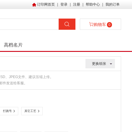
订印网首页
|
登录
|
注册
|
帮助中心
|
我的订单
购物车
0
高档名片
更换纸张
、PSD、JPEG文件、建议压缩上传。
或邮件发送给客服。
打跳号
其它工艺