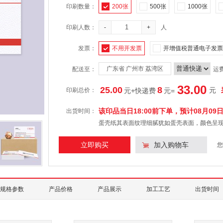
印刷数量：
200张
500张
1000张
印刷人数：
-
+
人
发票：
不用开发票
开增值税普通电子发票
广东省 广州市 荔湾区
配送至：
运
33.00
25.00
8
元
印刷总价：
元+快递费
元
=
该印品当日18:00前下单，预计
08月09
出货时间：
蛋壳纸其表面纹理细腻犹如蛋壳表面，颜色呈
立即购买
加入购物车
您
规格参数
产品价格
产品展示
加工工艺
出货时间