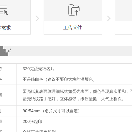
称
320克蛋壳纸名片
色
不是纯白色（建议不要印大块的深颜色）
蛋壳纸其表面纹理细腻犹如蛋壳表面，颜色呈现真实柔和，不
点
蛋壳纸纹路手感好，立体感强，纸质坚挺，大气上档次。
寸
90*54mm（名片尺寸可以自定）
量
200张起印
式
合版正常四色印刷