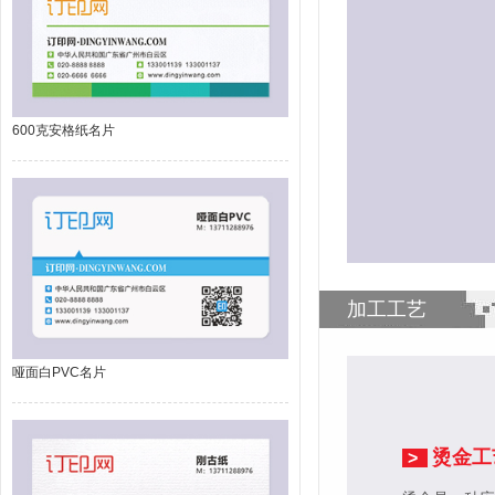
600克安格纸名片
加工工艺
哑面白PVC名片
烫金工
>