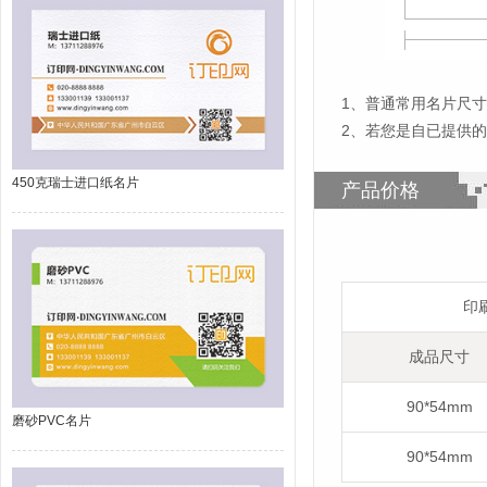
1
、
普通常用名片尺寸为
2、若您是自已提供
450克瑞士进口纸名片
产品价格
印
成品尺寸
90*54mm
磨砂PVC名片
90*54mm