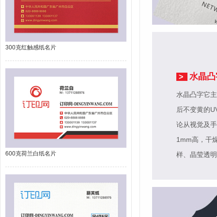
300克红触感纸名片
水晶凸
>
水晶凸字它主
后不变黄的U
论从视觉及手
1mm高，干
600克荷兰白纸名片
样、晶莹透明