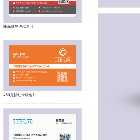
哑面珠光PVC名片
450克桔红卡纸名片