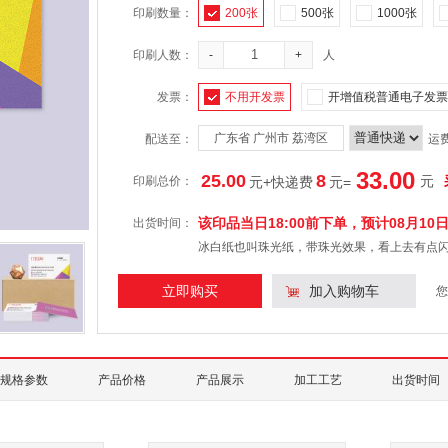
印刷数量：
200张
500张
1000张
印刷人数：
-
+
人
发票：
不用开发票
开增值税普通电子发票
广东省 广州市 荔湾区
配送至：
运
33.00
25.00
8
元
印刷总价：
元+快递费
元
=
该印品当日18:00前下单，预计
08月10
出货时间：
冰白纸也叫珠光纸，带珠光效果，看上去有点
立即购买
加入购物车
您
规格参数
产品价格
产品展示
加工工艺
出货时间