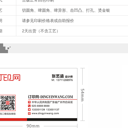
艺
切圆角、啤圆角、啤异形、击凹凸、打孔、烫金银
明
请参见印刷价格表或自助报价
期
2天出货（不含工艺）