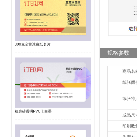
300克金黄冰白纸名片
规格参数
商品名
纸张颜
纸张特
粗磨砂透明PVC印白墨
成品尺
印刷数
生产方