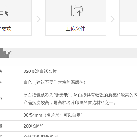
称
320克冰白纸名片
色
白色（建议不要印大块的深颜色）
冰白纸也被称为“珠光纸”，冰白纸具有较强的质感和较高的
点
产品挺度较高，是高档名片印刷的首选材料之一。
寸
90*54mm（名片尺寸可以自定）
量
200张起印
式
合版正常四色印刷