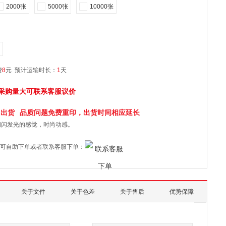
2000张
5000张
10000张
费
8
元
预计运输时长：
1
天
采购量大可联系客服议价
日
出货
品质问题免费重印，出货时间相应延长
闪闪发光的感觉，时尚动感。
可自助下单或者联系客服下单：
关于文件
关于色差
关于售后
优势保障