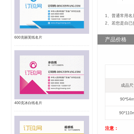
1
、
普通常用名片
2、若您是自已
600克丽芙纸名片
产品价格
成品尺
90*54
400克冰白纸名片
90*11
注意：