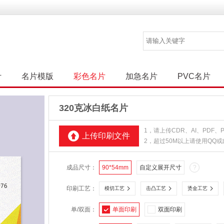
计
名片模版
彩色名片
加急名片
PVC名片
320克冰白纸名片
1，请上传CDR、AI、PDF
上传印刷文件
2，超过50M以上请使用QQ
成品尺寸：
90*54mm
自定义展开尺寸
?
印刷工艺：
模切工艺
击凸工艺
烫金工艺
单/双面：
单面印刷
双面印刷