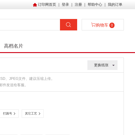
订印网首页
|
登录
|
注册
|
帮助中心
|
我的订单
购物车
0
高档名片
更换纸张
、PSD、JPEG文件、建议压缩上传。
或邮件发送给客服。
打跳号
其它工艺