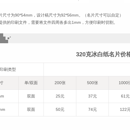
尺寸为90*54mm，设计稿尺寸为92*56mm。（名片尺寸可以自定）
提供的印刷文件，需要将文件四周各多出1mm，方便印刷时切割。
320克冰白纸名片价
印刷类型
寸
单/双面
200张
500张
1000
mm
双面
25元
37元
61元
0mm
双面
50元
74元
122