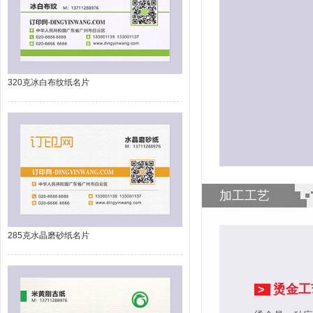
320克冰白布纹纸名片
加工工艺
285克水晶磨砂纸名片
烫金工
>