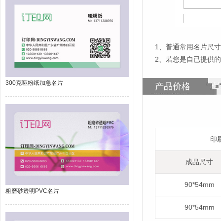
1
、
普通常用名片尺寸为
2、若您是自已提供
300克哑粉纸加急名片
产品价格
印
成品尺寸
90*54mm
粗磨砂透明PVC名片
90*54mm