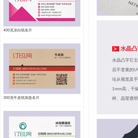
400克冰白纸名片
水晶凸
>
水晶凸字它主
后不变黄的U
论从视觉及手
1mm高，干
300克牛皮纸加急名片
样、晶莹透明