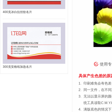
400克冰白拉丝纹名片
使用专
300克安格纸加急名片
具体产生色差的原
1.
印刷难免会有色差，
2.
同一文件，在不同
3.
无法以显示屏的颜
统工具读取C.M.
4.
满版底色的情况下