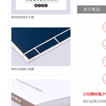
关于售后
快印特光纸不干胶
快印古线装订画册
订印网对客户
我们会用心对