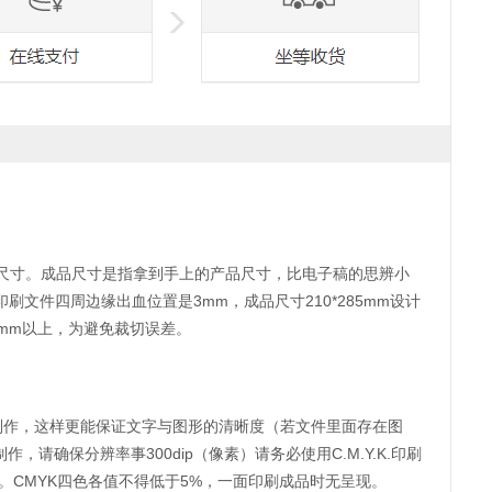
尺寸。成品尺寸是指拿到手上的产品尺寸，比电子稿的思辨小
印刷文件四周边缘出血位置是3mm，成品尺寸210*285mm设计
2mm以上，为避免裁切误差。
tor软件制作，这样更能保证文字与图形的清晰度（若文件里面存在图
作，请确保分辨率事300dip（像素）请务必使用C.M.Y.K.印刷
100）。CMYK四色各值不得低于5%，一面印刷成品时无呈现。