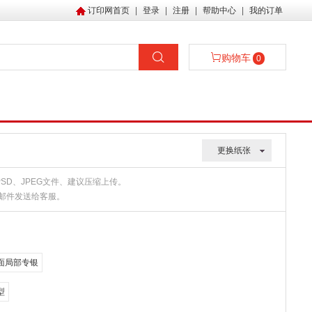
订印网首页
|
登录
|
注册
|
帮助中心
|
我的订单
购物车
0
更换纸张
、PSD、JPEG文件、建议压缩上传。
或邮件发送给客服。
面局部专银
型