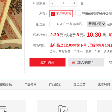
印刷数量：
-
+
张
发票：
不用开发票
开增值税普通电子发票
广东省 广州市 荔湾区
配送至：
运
10.30
2.30
8
元
采
印刷总价：
元+快递费
元
=
该印品当日18:00前下单，预计
08月10
出货时间：
适用于商标标签，二维码，瓶贴，车贴，玻璃
立即购买
加入购物车
您
规格参数
产品价格
产品展示
加工工艺
出货时间