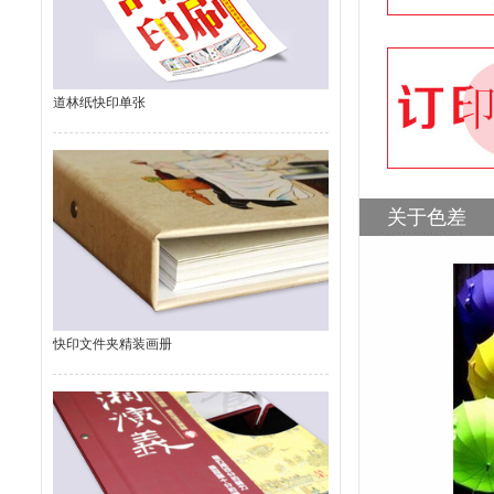
道林纸快印单张
关于色差
快印文件夹精装画册