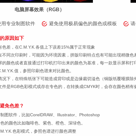
电脑屏幕效果（RGB）
使用专业制图软件
避免使用极易偏色的颜色或模板
请
的原因如下
色差，在C.M.Y.K.各值上下误差15%属于正常现象
在不同次印刷时，可能因为环境因素，拼版印刷特点也有可能出现稍微色
屏的颜色或者直接通过打印机打印出来的颜色为基准，每一款显示屏和打
.M.Y.K.值，参照印刷色谱来对比颜色。
情况下，在特殊纸张下可能造成背印或是边缘裁切溢色（铜版纸覆哑膜除
文件是RGB色彩模式或存在专色的，在转换成CMYK时，会存在颜色稍有
避免色差？
件，比如CorelDRAW、Illustrator、Photoshop
偏色的颜色比如咖啡色、紫色、橙色、深绿色。
M.Y.K.色彩模式，参照色谱进行颜色调整