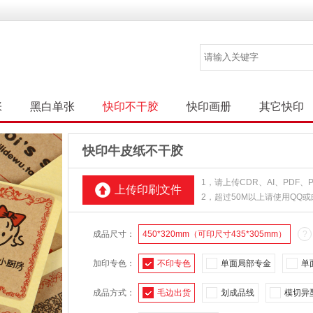
张
黑白单张
快印不干胶
快印画册
其它快印
快印牛皮纸不干胶
1，请上传CDR、AI、PDF
上传印刷文件
2，超过50M以上请使用QQ
成品尺寸：
450*320mm（可印尺寸435*305mm）
?
加印专色：
不印专色
单面局部专金
单
成品方式：
毛边出货
划成品线
模切异