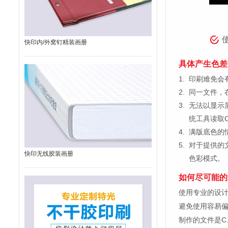
快印内/外窝钉精装画册
具体产生色差
1.
印刷难免会有
2.
同一文件，
3.
无法以显示
统工具读取C
4.
满版底色的
5.
对于提供的
快印无线胶装画册
色彩模式。
如何尽可能的
使用专业的设计制图软
避免使用容易
制作的文件是C.