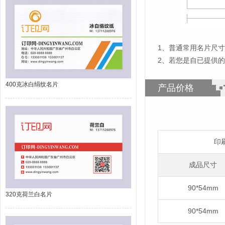
1
、
普通常用名片尺寸为
2、若您是自已提供
400克冰白绢纹名片
产品价格
印
成品尺寸
90*54mm
320克荷兰白名片
90*54mm