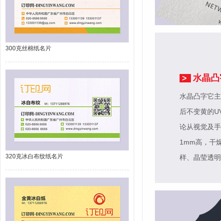
300克丝棉纸名片
水晶凸
>
水晶凸字它主
后不变黄的U
论从视觉及手
1mm高，干
320克冰白布纹纸名片
样、晶莹透明