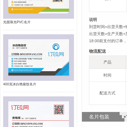
说明
光面珠光PVC名片
到货时间=出货天数+
出货天数=生产天数
18:00前支付的订
物流配送
产品
时间
400克冰白艳俊纹名片
配送方式
名片包装