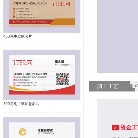
450克牛皮纸名片
加工工艺
300克刚古纸加急名片
烫金工
>