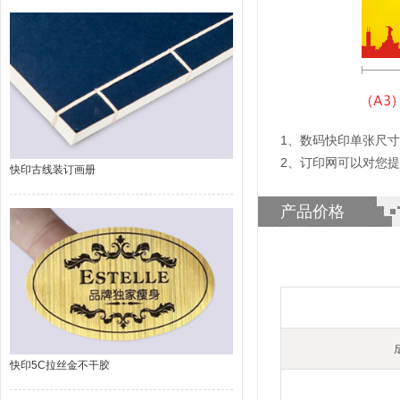
1
、
数码快印单张尺寸为
2、订印网可以对您
快印古线装订画册
产品价格
快印5C拉丝金不干胶