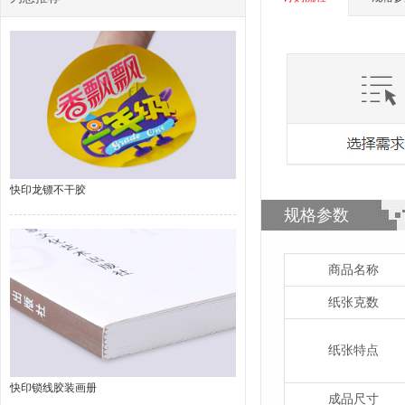
快印龙镖不干胶
规格参数
商品名称
纸张克数
纸张特点
快印锁线胶装画册
成品尺寸