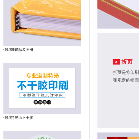
快印蝴蝶精装画册
折页
>
折页是将印刷
和规定的幅面
快印特光纸不干胶