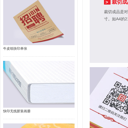
裁切成
>
裁切成品是对
寸。如A4的2
牛皮纸快印单张
快印无线胶装画册