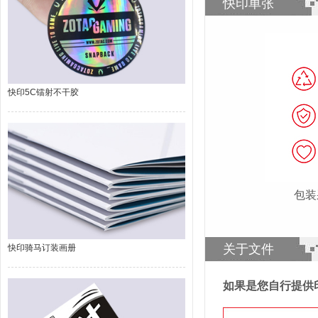
快印单张
快印5C镭射不干胶
包装
关于文件
快印骑马订装画册
如果是您自行提供