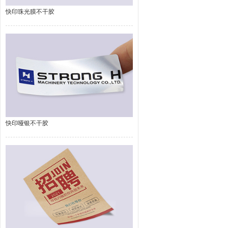
快印珠光膜不干胶
快印哑银不干胶