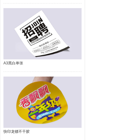
A3黑白单张
快印龙镖不干胶