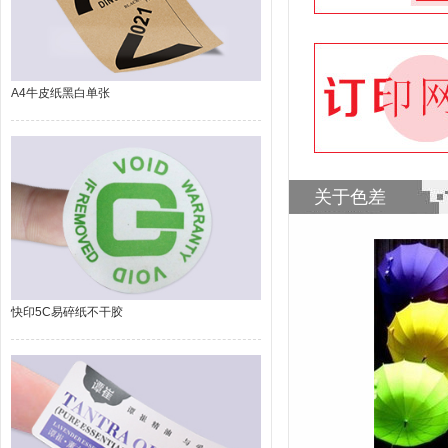
A4牛皮纸黑白单张
关于色差
快印5C易碎纸不干胶