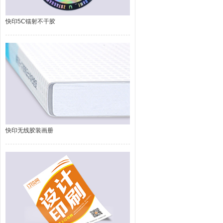
快印5C镭射不干胶
快印无线胶装画册