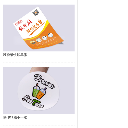
哑粉纸快印单张
快印轮胎不干胶