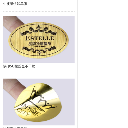
牛皮纸快印单张
快印5C拉丝金不干胶