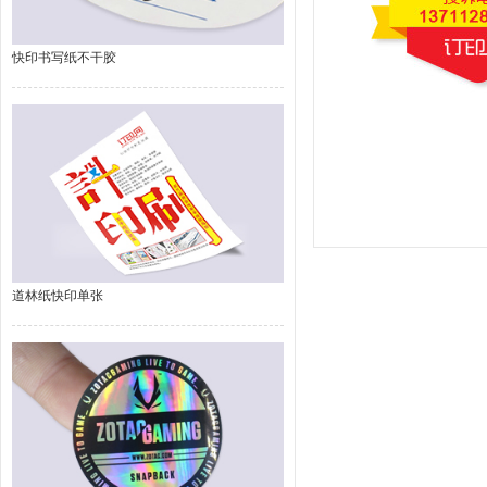
快印书写纸不干胶
道林纸快印单张