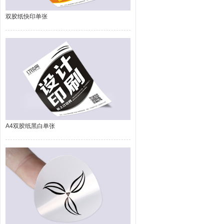
双胶纸快印单张
A4双胶纸黑白单张