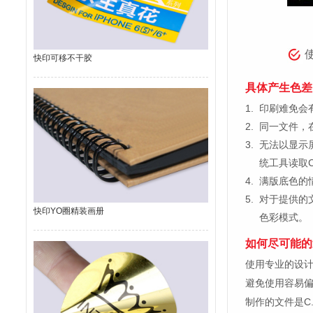
快印可移不干胶
具体产生色差
1.
印刷难免会有
2.
同一文件，
3.
无法以显示
统工具读取C
4.
满版底色的
5.
对于提供的
快印YO圈精装画册
色彩模式。
如何尽可能的
使用专业的设计制图软
避免使用容易
制作的文件是C.