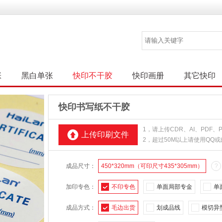
张
黑白单张
快印不干胶
快印画册
其它快印
快印书写纸不干胶
1，请上传CDR、AI、PDF
上传印刷文件
2，超过50M以上请使用QQ
成品尺寸：
450*320mm（可印尺寸435*305mm）
?
加印专色：
不印专色
单面局部专金
单
成品方式：
毛边出货
划成品线
模切异