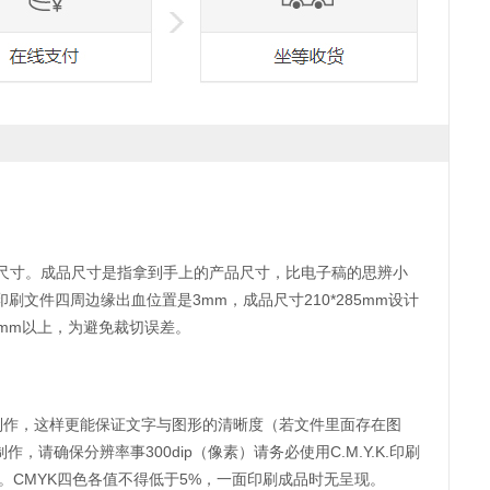
尺寸。成品尺寸是指拿到手上的产品尺寸，比电子稿的思辨小
印刷文件四周边缘出血位置是3mm，成品尺寸210*285mm设计
2mm以上，为避免裁切误差。
tor软件制作，这样更能保证文字与图形的清晰度（若文件里面存在图
作，请确保分辨率事300dip（像素）请务必使用C.M.Y.K.印刷
100）。CMYK四色各值不得低于5%，一面印刷成品时无呈现。