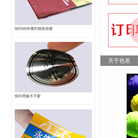
快印内/外窝钉精装画册
关于色差
快印亮银不干胶