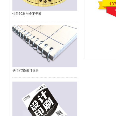
快印5C拉丝金不干胶
快印YO圈装订画册