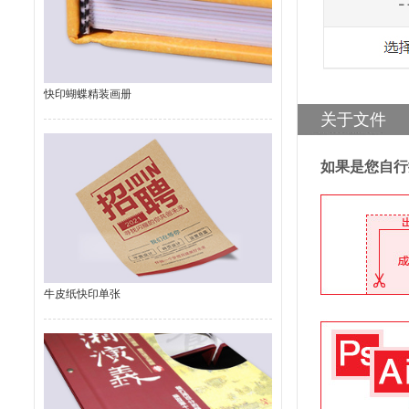
快印蝴蝶精装画册
关于文件
如果是您自行
牛皮纸快印单张