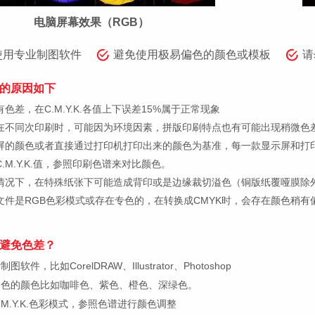
电脑屏幕效果（RGB）
使用专业制图软件
避免使用极易偏色的颜色或模板
请
的原因如下
色差，在C.M.Y.K.各值上下误差15%属于正常现象
在不同次印刷时，可能因为环境因素，拼版印刷特点也有可能出现稍微色
屏的颜色或者直接通过打印机打印出来的颜色为基准，每一款显示屏和打
.M.Y.K.值，参照印刷色谱来对比颜色。
情况下，在特殊纸张下可能造成背印或是边缘裁切溢色（铜版纸覆哑膜除
文件是RGB色彩模式或存在专色的，在转换成CMYK时，会存在颜色稍有
避免色差？
件，比如CorelDRAW、Illustrator、Photoshop
偏色的颜色比如咖啡色、紫色、橙色、深绿色。
M.Y.K.色彩模式，参照色谱进行颜色调整