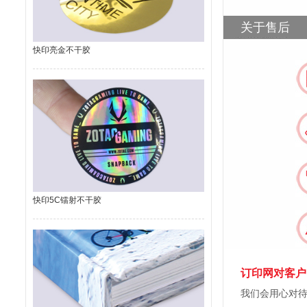
关于售后
快印亮金不干胶
快印5C镭射不干胶
订印网对客户
我们会用心对