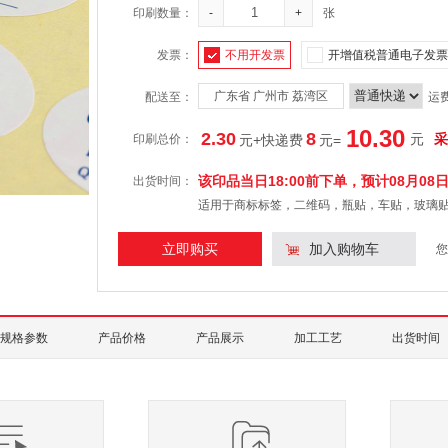
印刷数量：
-
+
张
发票：
不用开发票
开增值税普通电子发票
广东省 广州市 荔湾区
配送至：
运
10.30
2.30
8
元
采
印刷总价：
元+快递费
元
=
该印品当日18:00前下单，预计
08月08
出货时间：
适用于商标标签，二维码，瓶贴，车贴，玻璃
立即购买
加入购物车
您
规格参数
产品价格
产品展示
加工工艺
出货时间