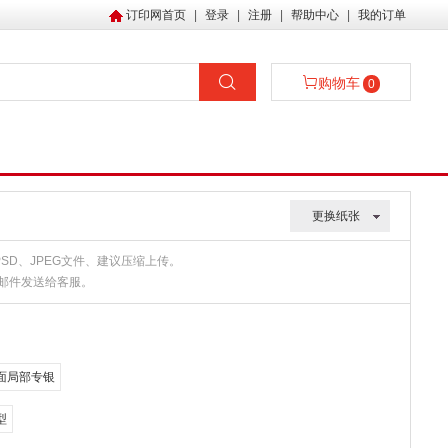
订印网首页
|
登录
|
注册
|
帮助中心
|
我的订单
购物车
0
更换纸张
、PSD、JPEG文件、建议压缩上传。
或邮件发送给客服。
面局部专银
型