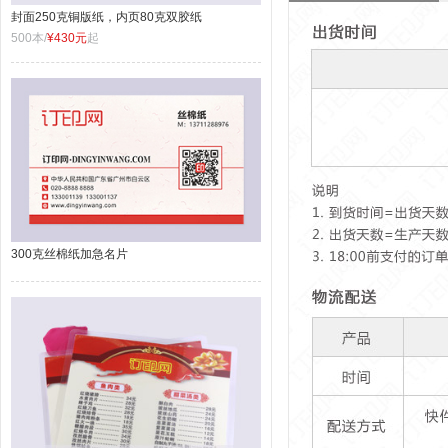
封面250克铜版纸，内页80克双胶纸
500本/
¥430元
起
300克丝棉纸加急名片