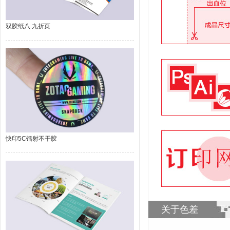
双胶纸八.九折页
快印5C镭射不干胶
关于色差