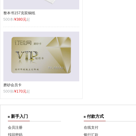
整本书157克双铜纸
500本/
¥380元
起
磨砂会员卡
500张/
¥170元
起
新手入门
付款方式
会员注册
在线支付
找回密码
银行汇款