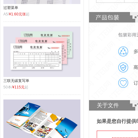
过塑菜单
A5/
¥1.60元张
起
三联无碳复写单
50本/
¥115元
起
关于文件
如果是您自行提供