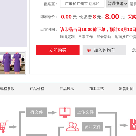
广东省 广州市 荔湾区
配送至：
运
8.00
0.00
8
元
采
印刷总价：
元+快递费
元
=
该印品当日18:00前下单，预计
08月13
出货时间：
胸牌定制、日常工作、展会活动、地面推广中
立即购买
加入购物车
您
规格参数
产品价格
产品展示
加工工艺
出货时间
有文件
上传文件
设计文件