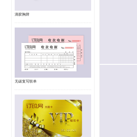
滴胶胸牌
无碳复写联单