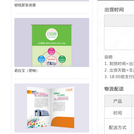
锁线胶装画册
易拉宝（塑钢）