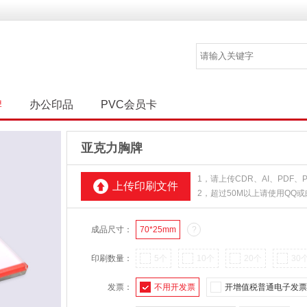
牌
办公印品
PVC会员卡
亚克力胸牌
1，请上传CDR、AI、PDF
上传印刷文件
2，超过50M以上请使用QQ
成品尺寸：
70*25mm
?
印刷数量：
5个
10个
20个
30
发票：
不用开发票
开增值税普通电子发票