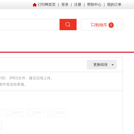
订印网首页
|
登录
|
注册
|
帮助中心
|
我的订单
购物车
0
更换纸张
、PSD、JPEG文件、建议压缩上传。
或邮件发送给客服。
个
40个
50个
100个