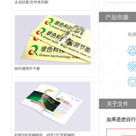
企业封套/文件夹印刷
快印透明不干胶
关于文件
如果是您自行
封面300克铜版纸，内页157克双铜纸