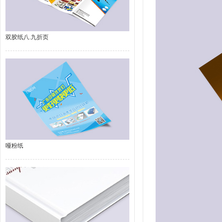
双胶纸八.九折页
哑粉纸