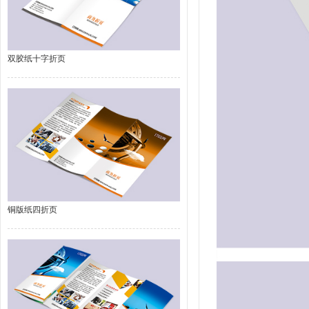
双胶纸十字折页
铜版纸四折页