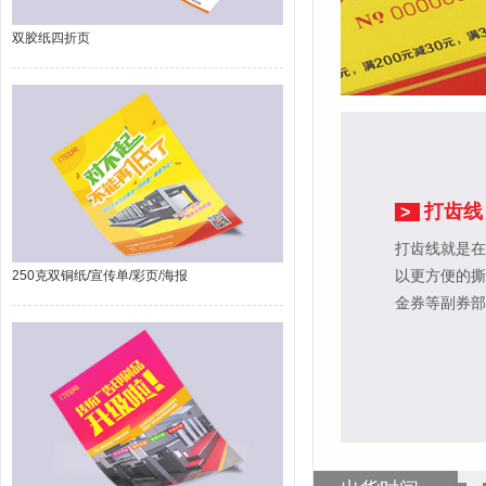
双胶纸四折页
打齿线
>
打齿线就是在
以更方便的撕
250克双铜纸/宣传单/彩页/海报
金券等副券部