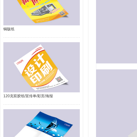
铜版纸
120克双胶纸/宣传单/彩页/海报