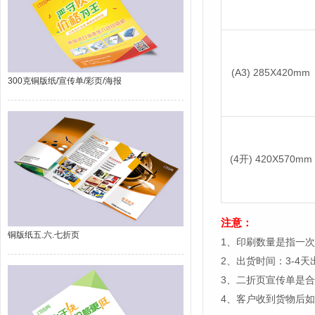
(A3) 285X420mm
300克铜版纸/宣传单/彩页/海报
(4开) 420X570mm
注意：
铜版纸五.六.七折页
1、印刷数量是指一
2、出货时间：3-4
3、二折页宣传单是
4、客户收到货物后