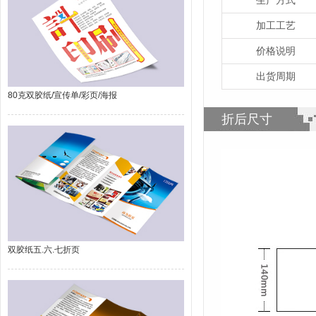
加工工艺
价格说明
出货周期
80克双胶纸/宣传单/彩页/海报
折后尺寸
双胶纸五.六.七折页