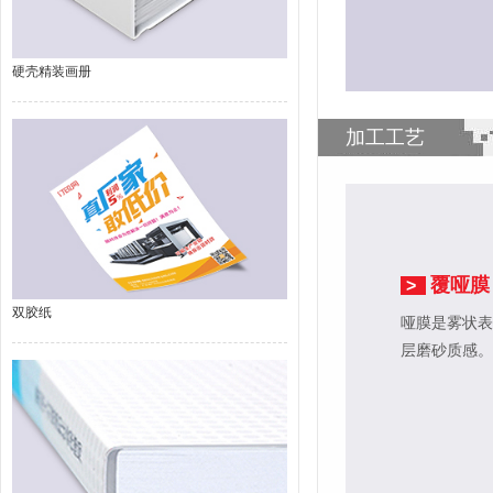
硬壳精装画册
加工工艺
覆哑膜
>
双胶纸
哑膜是雾状表
层磨砂质感。