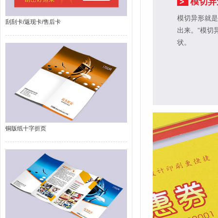
模切异
>
模切异形就是
刮刮卡/返现卡/售后卡
出来。“模切
状。
铜版纸十字折页