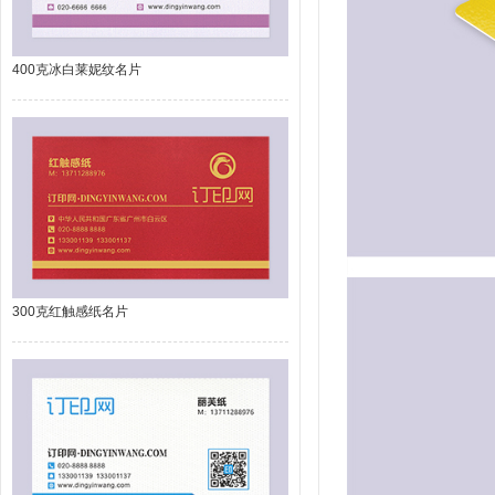
400克冰白莱妮纹名片
300克红触感纸名片