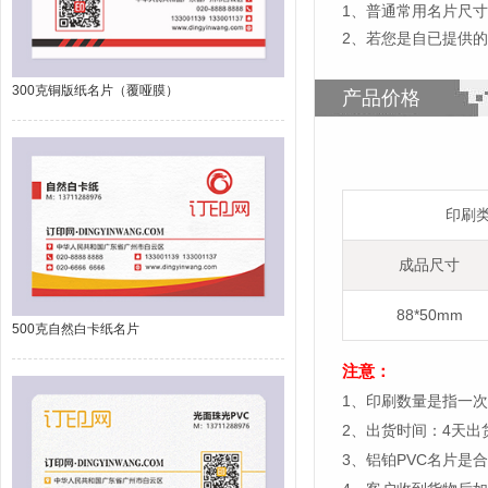
1
、
普通常用名片尺寸为
2、若您是自已提供的
300克铜版纸名片（覆哑膜）
产品价格
印刷
成品尺寸
88*50mm
500克自然白卡纸名片
注意：
1、印刷数量是指一次
2、出货时间：4天
3、铝铂PVC名片