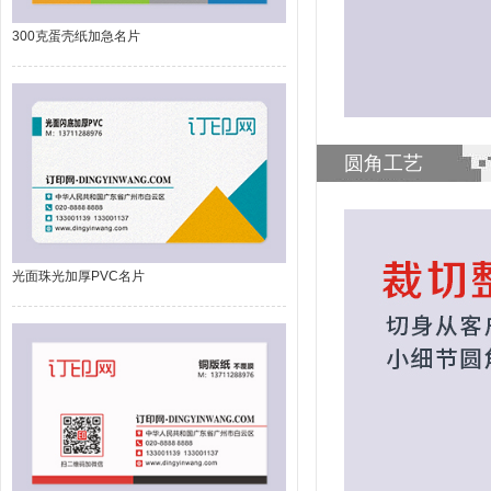
300克蛋壳纸加急名片
圆角工艺
光面珠光加厚PVC名片