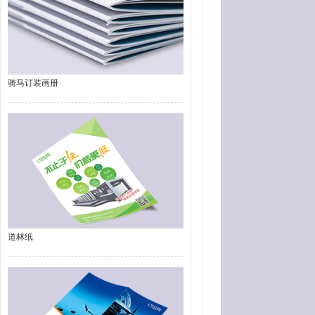
骑马订装画册
道林纸