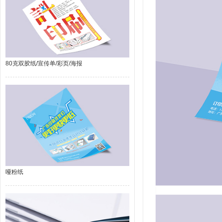
80克双胶纸/宣传单/彩页/海报
哑粉纸