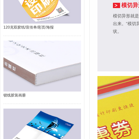
模切异
>
模切异形就是
出来。“模切
120克双胶纸/宣传单/彩页/海报
状。
锁线胶装画册