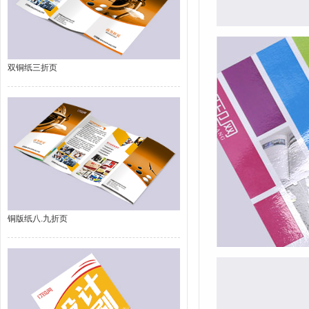
双铜纸三折页
铜版纸八.九折页