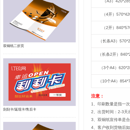
（A3）420*28
（4开）570*4
（2开）840*5
（长条A3）570*
双铜纸二折页
（长条2开）840*
（3个A4）620*2
（10个A4）854*
注意：
1、印刷数量是指一次
刮刮卡/返现卡/售后卡
2、出货时间：2-3
3、双铜纸宣传单是
4、客户收到货物后