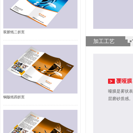
双胶纸二折页
加工工艺
覆哑膜
>
哑膜是雾状表
铜版纸四折页
层磨砂质感。