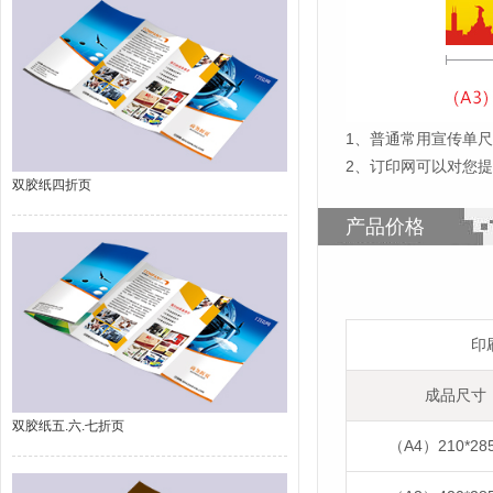
1
、
普通常用宣传单尺寸
2、订印网可以对您
双胶纸四折页
产品价格
印
成品尺寸
双胶纸五.六.七折页
（A4）210*28