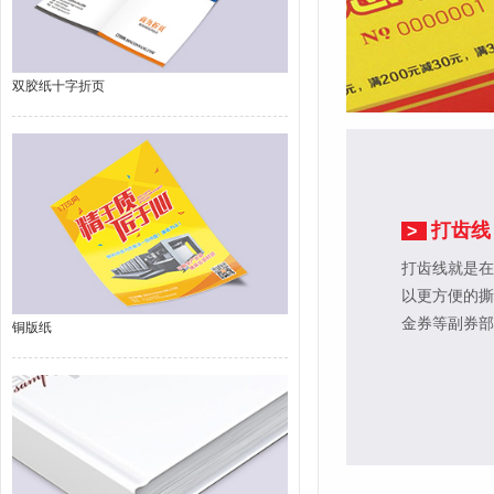
双胶纸十字折页
打齿线
>
打齿线就是在
以更方便的撕
金券等副券部
铜版纸