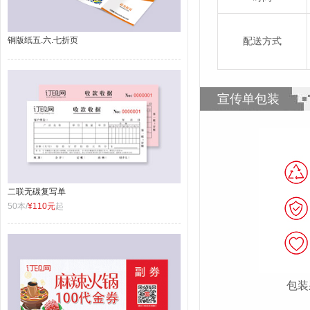
铜版纸五.六.七折页
配送方式
宣传单包装
二联无碳复写单
50本/
¥110元
起
包装