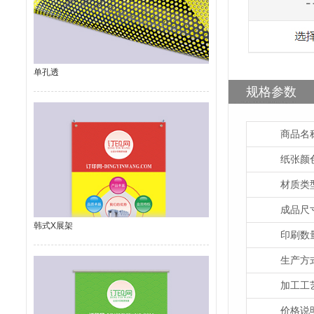
单孔透
规格参数
商品名
纸张颜
材质类
成品尺
韩式X展架
印刷数
生产方
加工工
价格说