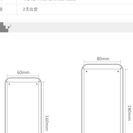
期
2天出货