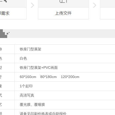
称
铁座门型展架
色
白色
型
铁座门型展架+PVC画面
寸
60*160cm 80*180cm 120*200cm
量
1个起印
式
高清写真
艺
覆光膜、覆哑膜
明
请参见印刷价格表或自助报价