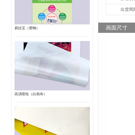
出货周
画面尺寸
易拉宝（塑钢）
高清喷绘（白画布）