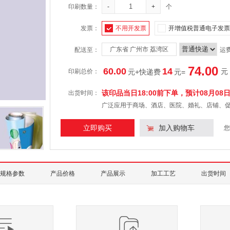
印刷数量：
-
+
个
发票：
不用开发票
开增值税普通电子发票
广东省 广州市 荔湾区
配送至：
运
74.00
60.00
14
元
印刷总价：
元+快递费
元
=
该印品当日18:00前下单，预计
08月08
出货时间：
广泛应用于商场、酒店、医院、婚礼、店铺、
立即购买
加入购物车
您
规格参数
产品价格
产品展示
加工工艺
出货时间