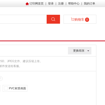
订印网首页
|
登录
|
注册
|
帮助中心
|
我的订单
购物车
0
更换纸张
、PSD、JPEG文件、建议压缩上传。
或邮件发送给客服。
?
PVC材质画面