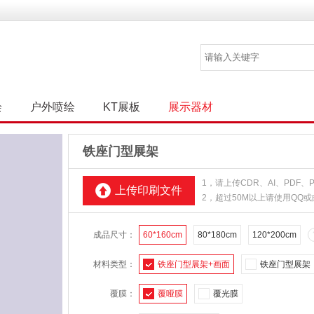
绘
户外喷绘
KT展板
展示器材
铁座门型展架
1，请上传CDR、AI、PDF
上传印刷文件
2，超过50M以上请使用QQ
成品尺寸：
60*160cm
80*180cm
120*200cm
材料类型：
铁座门型展架+画面
铁座门型展架
覆膜：
覆哑膜
覆光膜