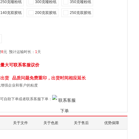
250克哑粉纸
300克哑粉纸
350克哑粉纸
140克双胶纸
200克双胶纸
250克双胶纸
费
8
元
预计运输时长：
1
天
购量大可联系客服议价
日
出货
品质问题免费重印，出货时间相应延长
以增强企业和客户的粘度
可自助下单或者联系客服下单：
关于文件
关于色差
关于售后
优势保障