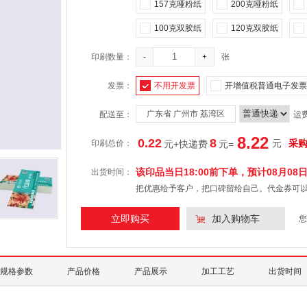
157克哑粉纸
200克哑粉纸
100克双胶纸
120克双胶纸
印刷数量：
-
+
张
发票：
不用开发票
开增值税普通电子发票
广东省 广州市 荔湾区
配送至：
运
8.22
0.22
8
元
采
印刷总价：
元+快递费
元
=
该印品当日18:00前下单，预计
08月08
出货时间：
把优惠给予客户，把口碑留给自己。代金券可
立即购买
加入购物车
您
规格参数
产品价格
产品展示
加工工艺
出货时间