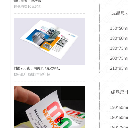
快印单页（哑粉纸）
最低消费10元起起
封面200克，内页157克双铜纸
数码直印画册2本起印起