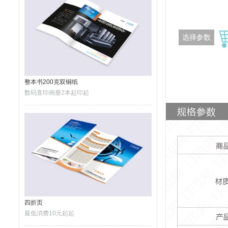
选择参数
整本书200克双铜纸
数码直印画册2本起印起
四折页
最低消费10元起起