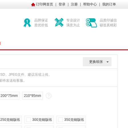
订印网首页
|
登录
|
注册
|
帮助中心
|
我的订单
品牌保证
专业设计
品质印诚信
质优价低
满意为止
硕造真精彩
印
更换纸张
、PSD、JPEG文件、建议压缩上传。
或邮件发送给客服。
200*75mm
210*95mm
?
250克铜版纸
300克铜版纸
350克铜版纸