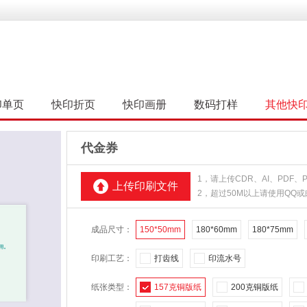
印单页
快印折页
快印画册
数码打样
其他快
代金券
1，请上传CDR、AI、PDF
上传印刷文件
2，超过50M以上请使用QQ
成品尺寸：
150*50mm
180*60mm
180*75mm
印刷工艺：
打齿线
印流水号
纸张类型：
157克铜版纸
200克铜版纸